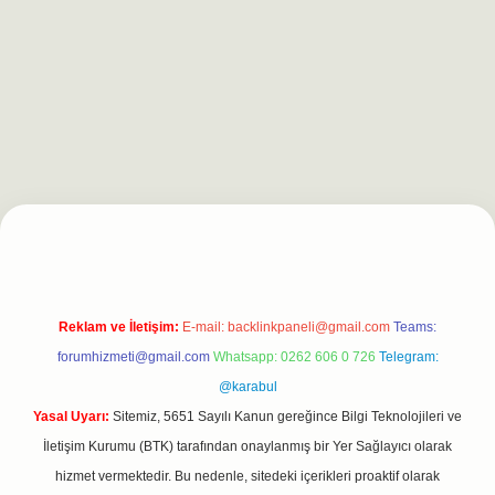
ergir.net
Reklam ve İletişim:
E-mail:
backlinkpaneli@gmail.com
Teams:
forumhizmeti@gmail.com
Whatsapp: 0262 606 0 726
Telegram:
@karabul
Yasal Uyarı:
Sitemiz, 5651 Sayılı Kanun gereğince Bilgi Teknolojileri ve
İletişim Kurumu (BTK) tarafından onaylanmış bir Yer Sağlayıcı olarak
hizmet vermektedir. Bu nedenle, sitedeki içerikleri proaktif olarak