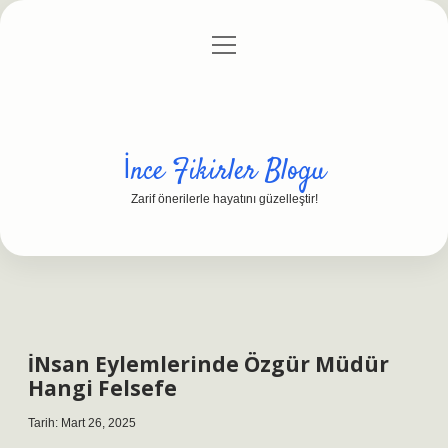
menüyü
Anasayfa
Gizlilik Politikası
Yasal Uyarı
aç
Hakkımızda
İnce Fikirler Blogu
Zarif önerilerle hayatını güzelleştir!
İNsan Eylemlerinde Özgür Müdür
Hangi Felsefe
Tarih: Mart 26, 2025