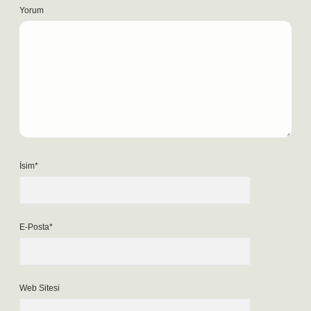
Yorum
İsim*
E-Posta*
Web Sitesi