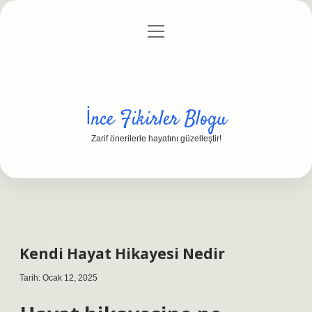
menüyü
Anasayfa
Gizlilik Politikası
Yasal Uyarı
aç
Hakkımızda
İnce Fikirler Blogu
Zarif önerilerle hayatını güzelleştir!
Kendi Hayat Hikayesi Nedir
Tarih: Ocak 12, 2025