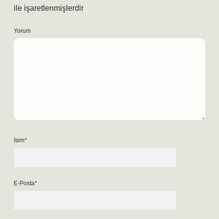
ile işaretlenmişlerdir
Yorum
İsim*
E-Posta*