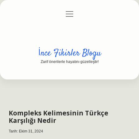
menüyü
Anasayfa
Gizlilik Politikası
Yasal Uyarı
aç
Hakkımızda
İnce Fikirler Blogu
Zarif önerilerle hayatını güzelleştir!
Kompleks Kelimesinin Türkçe
Karşılığı Nedir
Tarih: Ekim 31, 2024