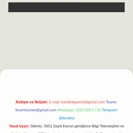
xpergiris.casino/
betexpergir.net
Reklam ve İletişim:
E-mail:
backlinkpaneli@gmail.com
Teams:
forumhizmeti@gmail.com
Whatsapp: 0262 606 0 726
Telegram:
@karabul
Yasal Uyarı:
Sitemiz, 5651 Sayılı Kanun gereğince Bilgi Teknolojileri ve