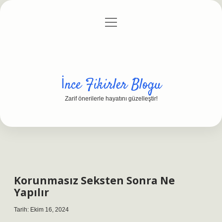
menüyü
Anasayfa
Gizlilik Politikası
Yasal Uyarı
aç
Hakkımızda
İnce Fikirler Blogu
Zarif önerilerle hayatını güzelleştir!
Korunmasız Seksten Sonra Ne
Yapılır
Tarih: Ekim 16, 2024