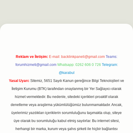
ilbet casino
https://betexpergiris.casino/
betexpergir.net
Reklam ve İletişim:
E-mail:
backlinkpaneli@gmail.com
Teams:
forumhizmeti@gmail.com
Whatsapp: 0262 606 0 726
Telegram:
@karabul
Yasal Uyarı:
Sitemiz, 5651 Sayılı Kanun gereğince Bilgi Teknolojileri ve
İletişim Kurumu (BTK) tarafından onaylanmış bir Yer Sağlayıcı olarak
hizmet vermektedir. Bu nedenle, sitedeki içerikleri proaktif olarak
denetleme veya araştırma yükümlülüğümüz bulunmamaktadır. Ancak,
üyelerimiz yazdıkları içeriklerin sorumluluğunu taşımakta olup, siteye
üye olarak bu sorumluluğu kabul etmiş sayılırlar. Bu internet sitesi,
herhangi bir marka, kurum veya şahıs şirketi ile hiçbir bağlantısı