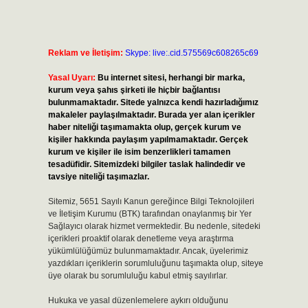
Reklam ve İletişim:
Skype: live:.cid.575569c608265c69
Yasal Uyarı:
Bu internet sitesi, herhangi bir marka,
kurum veya şahıs şirketi ile hiçbir bağlantısı
bulunmamaktadır. Sitede yalnızca kendi hazırladığımız
makaleler paylaşılmaktadır. Burada yer alan içerikler
haber niteliği taşımamakta olup, gerçek kurum ve
kişiler hakkında paylaşım yapılmamaktadır. Gerçek
kurum ve kişiler ile isim benzerlikleri tamamen
tesadüfidir. Sitemizdeki bilgiler taslak halindedir ve
tavsiye niteliği taşımazlar.
Sitemiz, 5651 Sayılı Kanun gereğince Bilgi Teknolojileri
ve İletişim Kurumu (BTK) tarafından onaylanmış bir Yer
Sağlayıcı olarak hizmet vermektedir. Bu nedenle, sitedeki
içerikleri proaktif olarak denetleme veya araştırma
yükümlülüğümüz bulunmamaktadır. Ancak, üyelerimiz
yazdıkları içeriklerin sorumluluğunu taşımakta olup, siteye
üye olarak bu sorumluluğu kabul etmiş sayılırlar.
Hukuka ve yasal düzenlemelere aykırı olduğunu