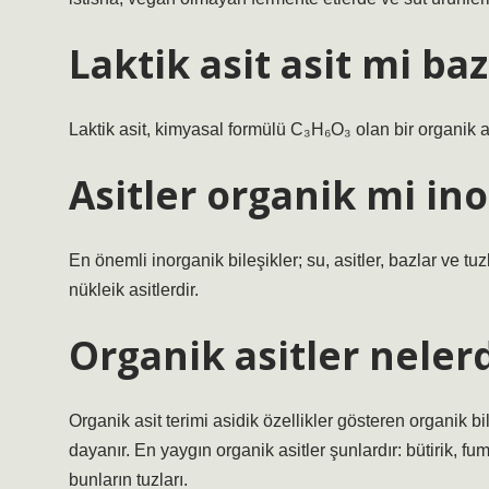
Laktik asit asit mi ba
Laktik asit, kimyasal formülü C₃H₆O₃ olan bir organik asi
Asitler organik mi in
En önemli inorganik bileşikler; su, asitler, bazlar ve tuz
nükleik asitlerdir.
Organik asitler nelerd
Organik asit terimi asidik özellikler gösteren organik bil
dayanır. En yaygın organik asitler şunlardır: bütirik, fuma
bunların tuzları.