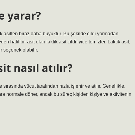
şe yarar?
lik asitten biraz daha büyüktür. Bu şekilde cildi yormadan
hafif bir asit olan laktik asit cildi iyice temizler. Laktik asit,
r seçenek olabilir.
it nasıl atılır?
sırasında vücut tarafından hızla işlenir ve atılır. Genellikle,
nra normale döner, ancak bu süreç kişiden kişiye ve aktivitenin