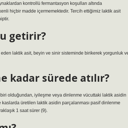
ynaklardan kontrollü fermantasyon koşulları altında
nli hiçbir madde içermemektedir. Tercih ettiğimiz laktik asit
ptir.
u getirir?
en laktik asit, beyin ve sinir sisteminde birikerek yorgunluk v
e kadar sürede atılır?
 biri olduğundan, iyileşme veya dinlenme vücuttaki laktik asidin
aslarda üretilen laktik asidin parçalanması pasif dinlenme
aklaşık 1 saat sürer (9).
 mı?