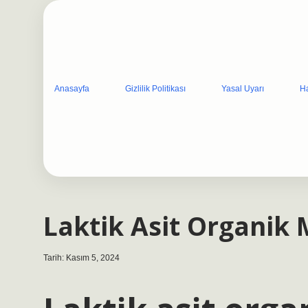
Anasayfa
Gizlilik Politikası
Yasal Uyarı
H
Laktik Asit Organik 
Tarih: Kasım 5, 2024