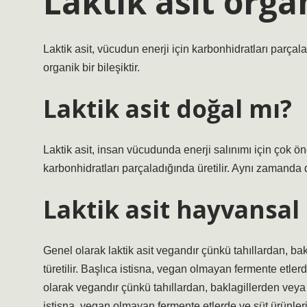
Laktik asit orga
Laktik asit, vücudun enerji için karbonhidratları parçal
organik bir bileşiktir.
Laktik asit doğal mı?
Laktik asit, insan vücudunda enerji salınımı için çok öne
karbonhidratları parçaladığında üretilir. Aynı zamanda do
Laktik asit hayvansal
Genel olarak laktik asit vegandır çünkü tahıllardan, ba
türetilir. Başlıca istisna, vegan olmayan fermente etlerd
olarak vegandır çünkü tahıllardan, baklagillerden veya 
istisna, vegan olmayan fermente etlerde ve süt ürünlerin