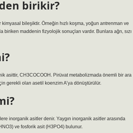
den birikir?
ir kimyasal bileşiktir. Örneğin hızlı koşma, yoğun antrenman ve
iriken maddenin fizyolojik sonuçları vardır. Bunlara ağrı, sızı
i?
rganik asittir, CH3COCOOH. Pirüvat metabolizmada önemli bir ara
in gerekli olan asetil koenzim A’ya dönüştürülür.
mi?
re inorganik asitler denir. Yaygın inorganik asitler arasında
t (HNO3) ve fosforik asit (H3PO4) bulunur.