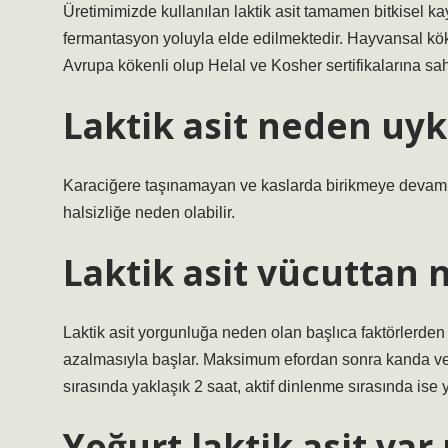
Üretimimizde kullanılan laktik asit tamamen bitkisel ka
fermantasyon yoluyla elde edilmektedir. Hayvansal köke
Avrupa kökenli olup Helal ve Kosher sertifikalarına sahi
Laktik asit neden uyk
Karaciğere taşınamayan ve kaslarda birikmeye devam ed
halsizliğe neden olabilir.
Laktik asit vücuttan n
Laktik asit yorgunluğa neden olan başlıca faktörlerden
azalmasıyla başlar. Maksimum efordan sonra kanda ve k
sırasında yaklaşık 2 saat, aktif dinlenme sırasında ise y
Yoğurt laktik asit var