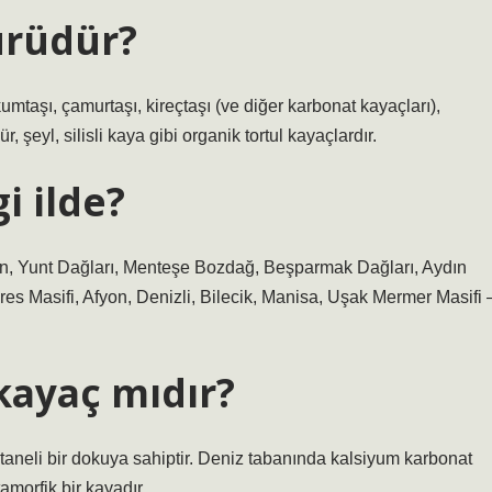
ürüdür?
umtaşı, çamurtaşı, kireçtaşı (ve diğer karbonat kayaçları),
r, şeyl, silisli kaya gibi organik tortul kayaçlardır.
i ilde?
n, Yunt Dağları, Menteşe Bozdağ, Beşparmak Dağları, Aydın
res Masifi, Afyon, Denizli, Bilecik, Manisa, Uşak Mermer Masifi 
ayaç mıdır?
 taneli bir dokuya sahiptir. Deniz tabanında kalsiyum karbonat
morfik bir kayadır.