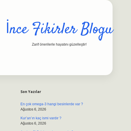
İnce Fikirler Blogu
Zarif önerilerle hayatını güzelleştir!
Sidebar
ilbet casino
https://betexpergiris.casino/
betexpergir.net
Son Yazılar
En çok omega-3 hangi besinlerde var ?
Ağustos 6, 2026
Kur’an’ın kaç ismi vardır ?
Ağustos 6, 2026