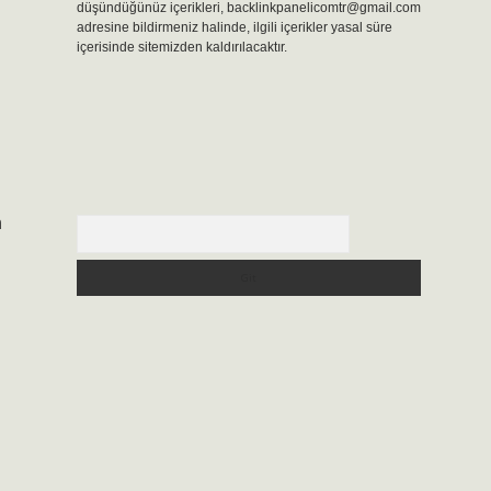
düşündüğünüz içerikleri,
backlinkpanelicomtr@gmail.com
adresine bildirmeniz halinde, ilgili içerikler yasal süre
içerisinde sitemizden kaldırılacaktır.
n
Arama