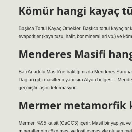
Kömür hangi kayaç t
Başlıca Tortul Kayaç Örnekleri Başlıca tortul kayaçlar k
evaporitler (kaya tuzu, halit, bor mineralleri vb.) ve kömü
Menderes Masifi hang
Batı Anadolu Masifi’ne baktığımızda Menderes Saruha
Dağları gibi masiflerin yanı sıra Afyon bölgesi – Mende
geçmiştir. aşırı deformasyon.
Mermer metamorfik k
Mermer; %95 kalsit (CaCO3) içerir. Masif bir yapıya ve
minerallerinin çökelmesi ve fosilleşmesiyle oluşan meta