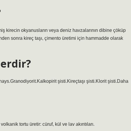
?
erimiş kirecin okyanusların veya deniz havzalarının dibine çöküp
den sonra kireç taşı, çimento üretimi için hammadde olarak
erdir?
nays.Granodiyorit.Kalkopirit şisti.Kireçtaşı şisti.Klorit şisti.Daha
lkanik tortu üretir: cüruf, kül ve lav akıntıları.