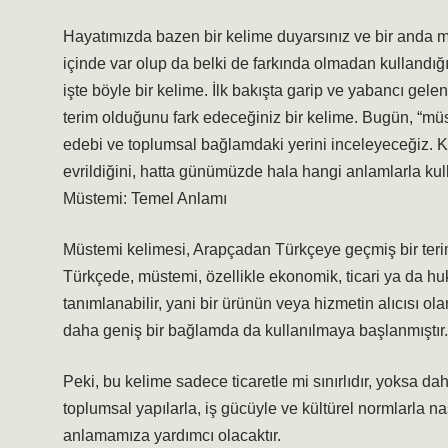
Hayatımızda bazen bir kelime duyarsınız ve bir anda me
içinde var olup da belki de farkında olmadan kullandı
işte böyle bir kelime. İlk bakışta garip ve yabancı gele
terim olduğunu fark edeceğiniz bir kelime. Bugün, “mü
edebi ve toplumsal bağlamdaki yerini inceleyeceğiz. Ke
evrildiğini, hatta günümüzde hala hangi anlamlarla kul
Müstemi: Temel Anlamı
Müstemi kelimesi, Arapçadan Türkçeye geçmiş bir terimdi
Türkçede, müstemi, özellikle ekonomik, ticari ya da huku
tanımlanabilir, yani bir ürünün veya hizmetin alıcısı ol
daha geniş bir bağlamda da kullanılmaya başlanmıştır.
Peki, bu kelime sadece ticaretle mi sınırlıdır, yoksa d
toplumsal yapılarla, iş gücüyle ve kültürel normlarla nas
anlamamıza yardımcı olacaktır.