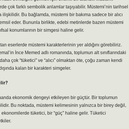
rde çok farklı sembolik anlamlar taşıyabilir. Müstemi’nin tarihsel
yla ilişkilidir. Bu bağlamda, müstemi bir bakıma sadece bir alıcı
temsil eder. Bununla birlikte, edebi metinlerde bazen müstemi
ınıfsal konumlarının bir simgesi haline gelir.
an eserlerde müstemi karakterlerinin yer aldığını görebiliriz.
emal’in İnce Memed adlı romanında, toplumun alt sınıflarındaki
, daha çok “tüketici” ve “alıcı” olmaktan öte, çoğu zaman kendi
şında kalan bir karakteri simgeler.
lir?
zamanda ekonomik dengeyi etkileyen bir güçtür. Bir toplumun
ilidir. Bu noktada, müstemi kelimesinin yalnızca bir birey değil,
ekonomilerde tüketici, bir “güç” haline gelir. Tüketici
kiler.