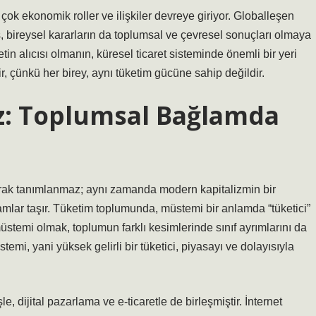
ok ekonomik roller ve ilişkiler devreye giriyor. Globalleşen
, bireysel kararların da toplumsal ve çevresel sonuçları olmaya
in alıcısı olmanın, küresel ticaret sisteminde önemli bir yeri
ilir, çünkü her birey, aynı tüketim gücüne sahip değildir.
: Toplumsal Bağlamda
larak tanımlanmaz; aynı zamanda modern kapitalizmin bir
amlar taşır. Tüketim toplumunda, müstemi bir anlamda “tüketici”
üstemi olmak, toplumun farklı kesimlerinde sınıf ayrımlarını da
emi, yani yüksek gelirli bir tüketici, piyasayı ve dolayısıyla
, dijital pazarlama ve e-ticaretle de birleşmiştir. İnternet