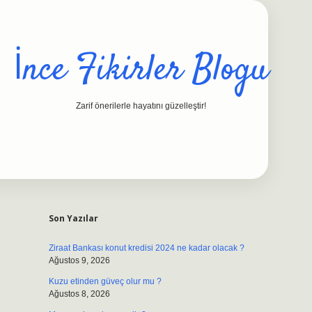
İnce Fikirler Blogu
Zarif önerilerle hayatını güzelleştir!
Sidebar
ilbet casino
https://betexpergiris.casino/
betexpergir.net
Son Yazılar
Ziraat Bankası konut kredisi 2024 ne kadar olacak ?
Ağustos 9, 2026
Kuzu etinden güveç olur mu ?
Ağustos 8, 2026