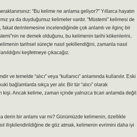
raklanırsınız: “Bu kelime ne anlama geliyor?” Yıllarca hayatın
ğımız ya da duyduğumuz kelimeler vardır. “Müstemi” kelimesi de
n, fakat derinlemesine incelendiğinde çok anlamlı ve ilginç bir
stemi”nin ne demek olduğunu, bu kelimenin tarihi kökenlerini,
limenin tarihsel süreçte nasıl şekillendiğini, zamanla nasıl
lanıldığını keşfetmeye çıkacağız.
r ve temelde “alıcı” veya “kullanıcı” anlamında kullanılır. Eski
ki bağlamlarda sıkça yer alır. Bir tür “alıcı” olarak
an kişi. Ancak kelime, zaman içinde yalnızca ticari anlamda değil
aha derin bir anlamı var mı? Günümüzde kelimenin, özellikle
ıl ilişkilendirildiğine de göz atmak, kelimenin evrimini daha iyi