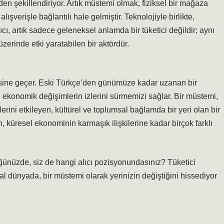
en şekillendiriyor. Artık müstemi olmak, fiziksel bir mağaza
ışverişle bağlantılı hale gelmiştir. Teknolojiyle birlikte,
cı, artık sadece geleneksel anlamda bir tüketici değildir; aynı
zerinde etki yaratabilen bir aktördür.
ötesine geçer. Eski Türkçe’den günümüze kadar uzanan bir
ve ekonomik değişimlerin izlerini sürmemizi sağlar. Bir müstemi,
rini etkileyen, kültürel ve toplumsal bağlamda bir yeri olan bir
n, küresel ekonominin karmaşık ilişkilerine kadar birçok farklı
üzde, siz de hangi alıcı pozisyonundasınız? Tüketici
ital dünyada, bir müstemi olarak yerinizin değiştiğini hissediyor