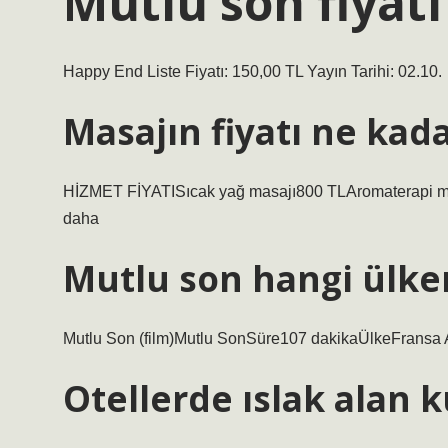
Mutlu son fiyat
Happy End Liste Fiyatı: 150,00 TL Yayın Tarihi: 02.10.
Masajın fiyatı ne kad
HİZMET FİYATISıcak yağ masajı800 TLAromaterapi ma
daha
Mutlu son hangi ülke
Mutlu Son (film)Mutlu SonSüre107 dakikaÜlkeFransa A
Otellerde ıslak alan 