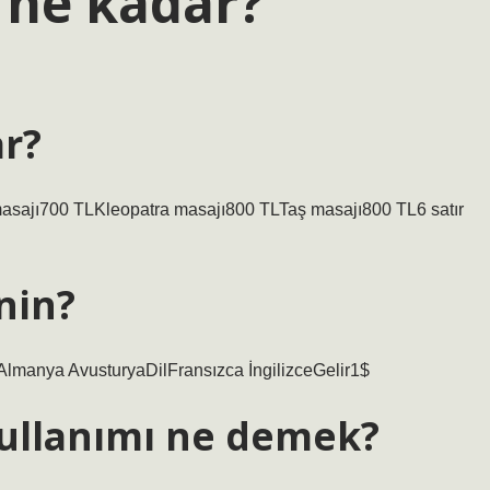
ı ne kadar?
ar?
sajı700 TLKleopatra masajı800 TLTaş masajı800 TL6 satır
nin?
lmanya AvusturyaDilFransızca İngilizceGelir1$
kullanımı ne demek?