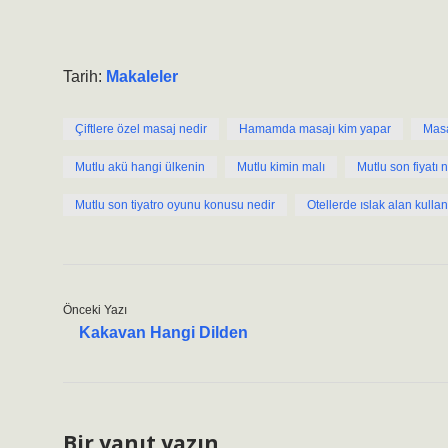
Tarih:
Makaleler
Çiftlere özel masaj nedir
Hamamda masajı kim yapar
Masa
Mutlu akü hangi ülkenin
Mutlu kimin malı
Mutlu son fiyatı 
Mutlu son tiyatro oyunu konusu nedir
Otellerde ıslak alan kull
Önceki Yazı
Kakavan Hangi Dilden
Bir yanıt yazın