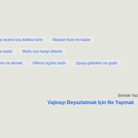
j seansı kaç dakika sürer
Masajın fiyatı ne kadar
ne kadar
Mutlu son hangi ülkenin
anımı ne demek
SPAnın açılımı nedir
Spaya giderken ne giyilir
Sonraki Yaz
Vajinayı Beyazlatmak Için Ne Yapmalı