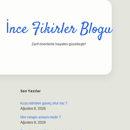
İnce Fikirler Blogu
Zarif önerilerle hayatını güzelleştir!
Sidebar
ilbet casino
https://betexpergiris.casino/
betexpergir
Son Yazılar
Kuzu etinden güveç olur mu ?
Ağustos 8, 2026
Mor rengin anlamı nedir ?
Ağustos 8, 2026