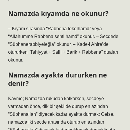
Namazda kıyamda ne okunur?
– Kıyam sırasında “Rabbena lekelhamd” veya
“Allahümme Rabbena sentl hamd” okunur. – Secdede
“Sübhanerabbiyeleğla” okunur. – Kade-i Ahire’de
otururken “Tahiyyat + Salli + Barik + Rabbena” duaları
okunur.
Namazda ayakta dururken ne
denir?
Kavme; Namazda rükudan kalkarken, secdeye
varmadan önce, dik bir şekilde durup en azından
“Sübhanallah” diyecek kadar ayakta durmak; Celse,
namazda iki secde arasında oturup en azından
“Sübhanallah” diyecek kadar beklemek demektir. Bir