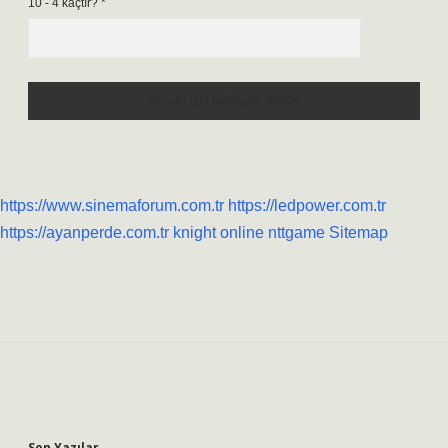
10 - 4 kaçtır?
*
https://www.sinemaforum.com.tr
https://ledpower.com.tr
https://ayanperde.com.tr
knight online
nttgame
Sitemap
Sidebar
Son Yazılar