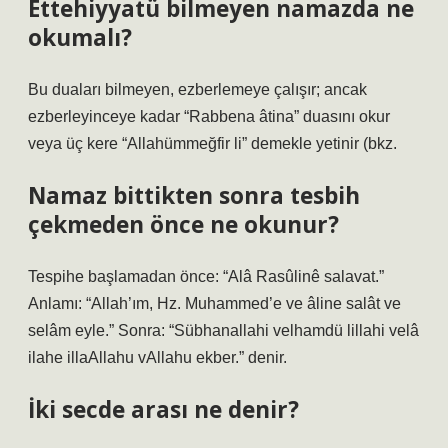
Ettehiyyatü bilmeyen namazda ne
okumalı?
Bu duaları bilmeyen, ezberlemeye çalışır; ancak
ezberleyinceye kadar “Rabbena âtina” duasını okur
veya üç kere “Allahümmeğfir li” demekle yetinir (bkz.
Namaz bittikten sonra tesbih
çekmeden önce ne okunur?
Tespihe başlamadan önce: “Alâ Rasûlinê salavat.”
Anlamı: “Allah’ım, Hz. Muhammed’e ve âline salât ve
selâm eyle.” Sonra: “Sübhanallahi velhamdü lillahi velâ
ilahe illaAllahu vAllahu ekber.” denir.
İki secde arası ne denir?