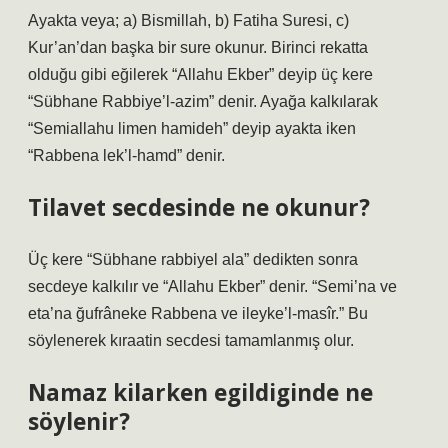
Ayakta veya; a) Bismillah, b) Fatiha Suresi, c)
Kur’an’dan başka bir sure okunur. Birinci rekatta
olduğu gibi eğilerek “Allahu Ekber” deyip üç kere
“Sübhane Rabbiye’l-azim” denir. Ayağa kalkılarak
“Semiallahu limen hamideh” deyip ayakta iken
“Rabbena lek’l-hamd” denir.
Tilavet secdesinde ne okunur?
Üç kere “Sübhane rabbiyel ala” dedikten sonra
secdeye kalkılır ve “Allahu Ekber” denir. “Semi’na ve
eta’na ğufrâneke Rabbena ve ileyke’l-masîr.” Bu
söylenerek kıraatin secdesi tamamlanmış olur.
Namaz kilarken egildiginde ne
söylenir?