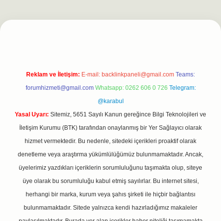
pergiris.casino/
betexpergir.net
Reklam ve İletişim:
E-mail:
backlinkpaneli@gmail.com
Teams:
forumhizmeti@gmail.com
Whatsapp: 0262 606 0 726
Telegram:
@karabul
Yasal Uyarı:
Sitemiz, 5651 Sayılı Kanun gereğince Bilgi Teknolojileri ve
İletişim Kurumu (BTK) tarafından onaylanmış bir Yer Sağlayıcı olarak
hizmet vermektedir. Bu nedenle, sitedeki içerikleri proaktif olarak
denetleme veya araştırma yükümlülüğümüz bulunmamaktadır. Ancak,
üyelerimiz yazdıkları içeriklerin sorumluluğunu taşımakta olup, siteye
üye olarak bu sorumluluğu kabul etmiş sayılırlar. Bu internet sitesi,
herhangi bir marka, kurum veya şahıs şirketi ile hiçbir bağlantısı
bulunmamaktadır. Sitede yalnızca kendi hazırladığımız makaleler