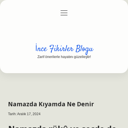
menüyü
Anasayfa
Gizlilik Politikası
Yasal Uyarı
aç
Hakkımızda
İnce Fikirler Blogu
Zarif önerilerle hayatını güzelleştir!
Namazda Kıyamda Ne Denir
Tarih: Aralık 17, 2024