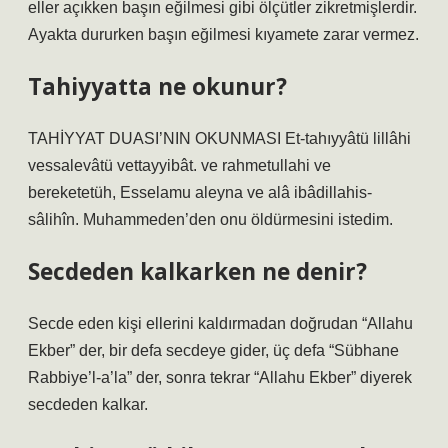
eller açıkken başın eğilmesi gibi ölçütler zikretmişlerdir.
Ayakta dururken başın eğilmesi kıyamete zarar vermez.
Tahiyyatta ne okunur?
TAHİYYAT DUASI’NIN OKUNMASI Et-tahıyyâtü lillâhi
vessalevâtü vettayyibât. ve rahmetullahi ve
bereketetüh, Esselamu aleyna ve alâ ibâdillahis-
sâlihîn. Muhammeden’den onu öldürmesini istedim.
Secdeden kalkarken ne denir?
Secde eden kişi ellerini kaldırmadan doğrudan “Allahu
Ekber” der, bir defa secdeye gider, üç defa “Sübhane
Rabbiye’l-a’la” der, sonra tekrar “Allahu Ekber” diyerek
secdeden kalkar.