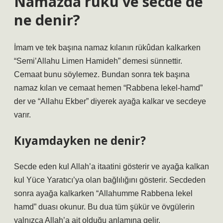
Namazda rükû ve secde de
ne denir?
İmam ve tek başına namaz kılanın rükûdan kalkarken
“Semi’Allahu Limen Hamideh” demesi sünnettir.
Cemaat bunu söylemez. Bundan sonra tek başına
namaz kılan ve cemaat hemen “Rabbena lekel-hamd”
der ve “Allahu Ekber” diyerek ayağa kalkar ve secdeye
varır.
Kıyamdayken ne denir?
Secde eden kul Allah’a itaatini gösterir ve ayağa kalkan
kul Yüce Yaratıcı’ya olan bağlılığını gösterir. Secdeden
sonra ayağa kalkarken “Allahumme Rabbena lekel
hamd” duası okunur. Bu dua tüm şükür ve övgülerin
yalnızca Allah’a ait olduğu anlamına gelir.