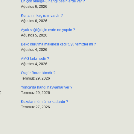
En çok omega-3 hangi besinlerde var ?
Ağustos 6, 2026
Kur’an’ın kaç ismi vardır ?
i
Ağustos 6, 2026
Ayak sağlığı için evde ne yapılır ?
Ağustos 5, 2026
Beko kurutma makinesi kedi tüyü temizler mi ?
Ağustos 4, 2026
AMG farkı nedir ?
Ağustos 4, 2026
Özgür Baran kimdir ?
Temmuz 29, 2026
Yonca’da hangi hayvanlar yer ?
,
Temmuz 29, 2026
Kuzuların ömrü ne kadardır ?
Temmuz 27, 2026