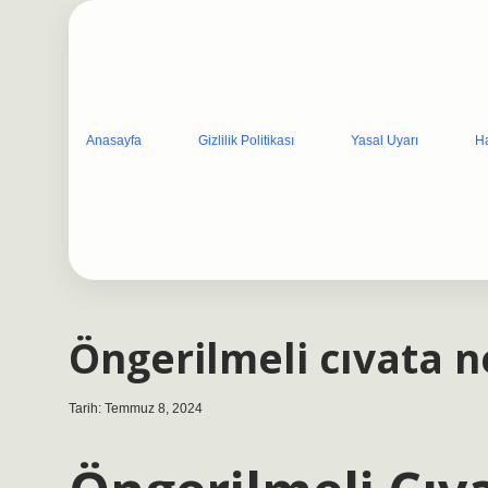
Anasayfa
Gizlilik Politikası
Yasal Uyarı
H
Öngerilmeli cıvata n
Tarih: Temmuz 8, 2024