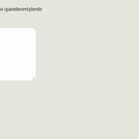
le işaretlenmişlerdir