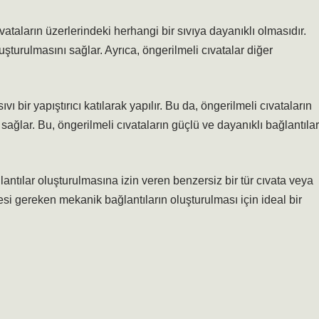
vataların üzerlerindeki herhangi bir sıvıya dayanıklı olmasıdır.
uşturulmasını sağlar. Ayrıca, öngerilmeli cıvatalar diğer
vı bir yapıştırıcı katılarak yapılır. Bu da, öngerilmeli cıvataların
ağlar. Bu, öngerilmeli cıvataların güçlü ve dayanıklı bağlantılar
antılar oluşturulmasına izin veren benzersiz bir tür cıvata veya
mesi gereken mekanik bağlantıların oluşturulması için ideal bir