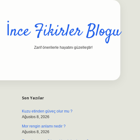
İnce Fikirler Blogu
Zarif önerilerle hayatını güzelleştir!
Sidebar
ilbet casino
https://betexpergiris.casino/
betexpergir.n
Son Yazılar
Kuzu etinden güveç olur mu ?
Ağustos 8, 2026
Mor rengin anlamı nedir ?
Ağustos 8, 2026