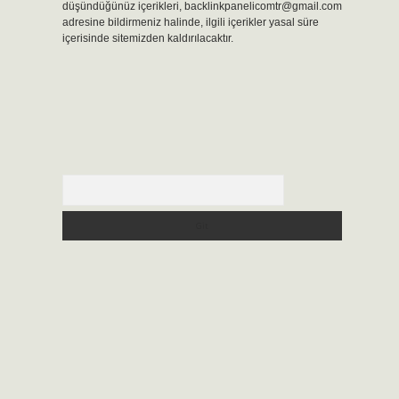
düşündüğünüz içerikleri,
backlinkpanelicomtr@gmail.com
adresine bildirmeniz halinde, ilgili içerikler yasal süre
içerisinde sitemizden kaldırılacaktır.
Arama