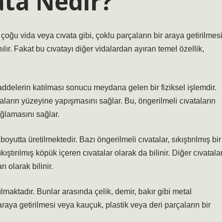
ata Nedir?
 çoğu vida veya cıvata gibi, çoklu parçaların bir araya getirilmes
lır. Fakat bu cıvatayı diğer vidalardan ayıran temel özellik,
addelerin katılması sonucu meydana gelen bir fiziksel işlemdir.
ların yüzeyine yapışmasını sağlar. Bu, öngerilmeli cıvataların
ağlamasını sağlar.
 boyutta üretilmektedir. Bazı öngerilmeli cıvatalar, sıkıştırılmış bir
kıştırılmış köpük içeren cıvatalar olarak da bilinir. Diğer cıvatalar
ı olarak bilinir.
lmaktadır. Bunlar arasında çelik, demir, bakır gibi metal
araya getirilmesi veya kauçuk, plastik veya deri parçaların bir