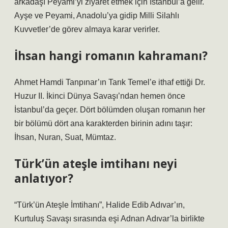
arkadaşı Peyami’yi ziyaret etmek için İstanbul’a gelir.
Ayşe ve Peyami, Anadolu’ya gidip Milli Silahlı
Kuvvetler’de görev almaya karar verirler.
İhsan hangi romanın kahramanı?
Ahmet Hamdi Tanpınar’ın Tarık Temel’e ithaf ettiği Dr.
Huzur II. İkinci Dünya Savaşı’ndan hemen önce
İstanbul’da geçer. Dört bölümden oluşan romanın her
bir bölümü dört ana karakterden birinin adını taşır:
İhsan, Nuran, Suat, Mümtaz.
Türk’ün ateşle imtihanı neyi
anlatıyor?
“Türk’ün Ateşle İmtihanı”, Halide Edib Adıvar’ın,
Kurtuluş Savaşı sırasında eşi Adnan Adıvar’la birlikte