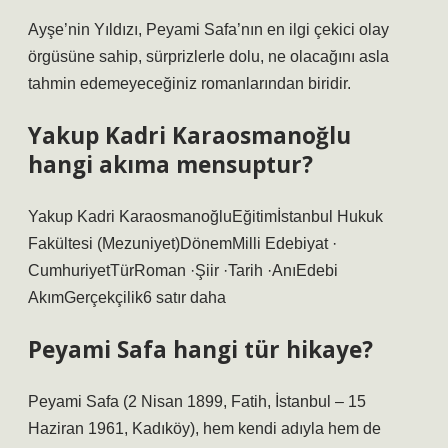
Ayşe’nin Yıldızı, Peyami Safa’nın en ilgi çekici olay
örgüsüne sahip, sürprizlerle dolu, ne olacağını asla
tahmin edemeyeceğiniz romanlarından biridir.
Yakup Kadri Karaosmanoğlu
hangi akıma mensuptur?
Yakup Kadri KaraosmanoğluEğitimİstanbul Hukuk
Fakültesi (Mezuniyet)DönemMilli Edebiyat ·
CumhuriyetTürRoman ·Şiir ·Tarih ·AnıEdebi
AkımGerçekçilik6 satır daha
Peyami Safa hangi tür hikaye?
Peyami Safa (2 Nisan 1899, Fatih, İstanbul – 15
Haziran 1961, Kadıköy), hem kendi adıyla hem de