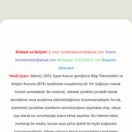
ilbet casino
https://betexpergiris.casino/
betexpergir.net
Reklam ve İletişim:
E-mail:
backlinkpaneli@gmail.com
Teams:
forumhizmeti@gmail.com
Whatsapp: 0262 606 0 726
Telegram:
@karabul
Yasal Uyarı:
Sitemiz, 5651 Sayılı Kanun gereğince Bilgi Teknolojileri ve
İletişim Kurumu (BTK) tarafından onaylanmış bir Yer Sağlayıcı olarak
hizmet vermektedir. Bu nedenle, sitedeki içerikleri proaktif olarak
denetleme veya araştırma yükümlülüğümüz bulunmamaktadır. Ancak,
üyelerimiz yazdıkları içeriklerin sorumluluğunu taşımakta olup, siteye
üye olarak bu sorumluluğu kabul etmiş sayılırlar. Bu internet sitesi,
herhangi bir marka, kurum veya şahıs şirketi ile hiçbir bağlantısı
bulunmamaktadır. Sitede yalnızca kendi hazırladığımız makaleler