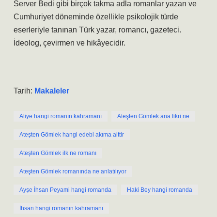
Server Bedi gibi birçok takma adla romanlar yazan ve
Cumhuriyet döneminde özellikle psikolojik türde
eserleriyle tanınan Türk yazar, romancı, gazeteci.
İdeolog, çevirmen ve hikâyecidir.
Tarih:
Makaleler
Aliye hangi romanın kahramanı
Ateşten Gömlek ana fikri ne
Ateşten Gömlek hangi edebi akıma aittir
Ateşten Gömlek ilk ne romanı
Ateşten Gömlek romanında ne anlatılıyor
Ayşe İhsan Peyami hangi romanda
Haki Bey hangi romanda
İhsan hangi romanın kahramanı