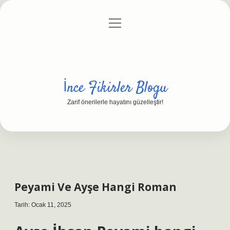
menüyü
Anasayfa
Gizlilik Politikası
Yasal Uyarı
aç
Hakkımızda
İnce Fikirler Blogu
Zarif önerilerle hayatını güzelleştir!
Peyami Ve Ayşe Hangi Roman
Tarih: Ocak 11, 2025