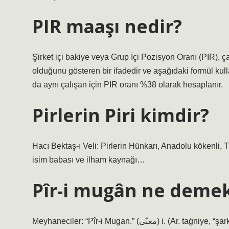
PIR maaşı nedir?
Şirket içi bakiye veya Grup İçi Pozisyon Oranı (PIR), ça
olduğunu gösteren bir ifadedir ve aşağıdaki formül ku
da aynı çalışan için PIR oranı %38 olarak hesaplanır.
Pirlerin Piri kimdir?
Hacı Bektaş-ı Veli: Pirlerin Hünkarı, Anadolu kökenli, 
isim babası ve ilham kaynağı…
Pîr-i mugân ne deme
Meyhaneciler: “Pîr-i Mugan.” (ﻣﻐﻨّﻰ) i. (Ar. taġniye, “şarkı söylemek”, muġannі kelimesinden) Güzel sesiyle ve müzik