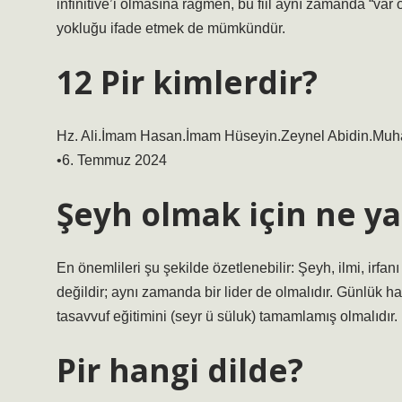
infinitive’i olmasına rağmen, bu fiil aynı zamanda “var
yokluğu ifade etmek de mümkündür.
12 Pir kimlerdir?
Hz. Ali.İmam Hasan.İmam Hüseyin.Zeynel Abidin.Muha
•6. Temmuz 2024
Şeyh olmak için ne y
En önemlileri şu şekilde özetlenebilir: Şeyh, ilmi, irfa
değildir; aynı zamanda bir lider de olmalıdır. Günlük haya
tasavvuf eğitimini (seyr ü süluk) tamamlamış olmalıdır.
Pir hangi dilde?