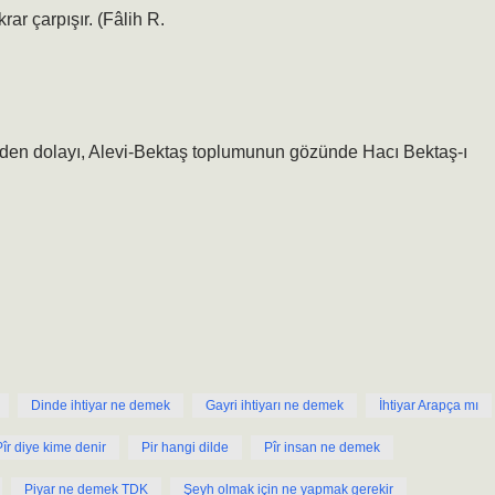
rar çarpışır. (Fâlih R.
erden dolayı, Alevi-Bektaş toplumunun gözünde Hacı Bektaş-ı
Dinde ihtiyar ne demek
Gayri ihtiyarı ne demek
İhtiyar Arapça mı
Pîr diye kime denir
Pir hangi dilde
Pîr insan ne demek
Piyar ne demek TDK
Şeyh olmak için ne yapmak gerekir