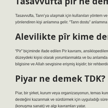
Tasavvufta pîr ne de
Tasavvufta, Tanrı’ya ulaşmak için kullanılan yöntem ve 
yönlendiren kişi anlamına gelir. “Tanrı dostu” anlamına 
Alevilikte pîr kime de
“Pir” biçiminde ifade edilen Pir kavramı, ansiklopedilerd
düzeydeki kişisi olarak yorumlanmakta ve bu anlamda Hac
bilgisine ve Allah sevgisine erişmiş kişidir; bir rehberdir
Piyar ne demek TDK?
Piar, bir şirket, kurum veya organizasyonun, temas kurd
desteğini kazanmak ve sürdürmek için uyguladığı sürekli
(konuşma sanatı) ve algı kavramları yatar.