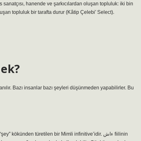
es sanatçısı, hanende ve şarkıcılardan oluşan topluluk: iki bin
an topluluk bir tarafta durur (Kâtip Çelebi’ Select).
mek?
lır. Bazı insanlar bazı şeyleri düşünmeden yapabilirler. Bu
nden türetilen bir Mimli infinitive’idir. ءاش fiilinin