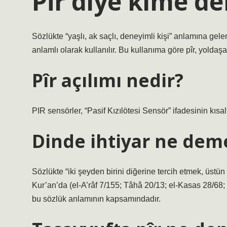
Pîr diye kime de
Sözlükte “yaşlı, ak saçlı, deneyimli kişi” anlamına gele
anlamlı olarak kullanılır. Bu kullanıma göre pîr, yoldaşa
Pîr açılımı nedir?
PIR sensörler, “Pasif Kızılötesi Sensör” ifadesinin kısa
Dinde ihtiyar ne dem
Sözlükte “iki şeyden birini diğerine tercih etmek, üstü
Kur’an’da (el-A’râf 7/155; Tâhâ 20/13; el-Kasas 28/68;
bu sözlük anlamının kapsamındadır.