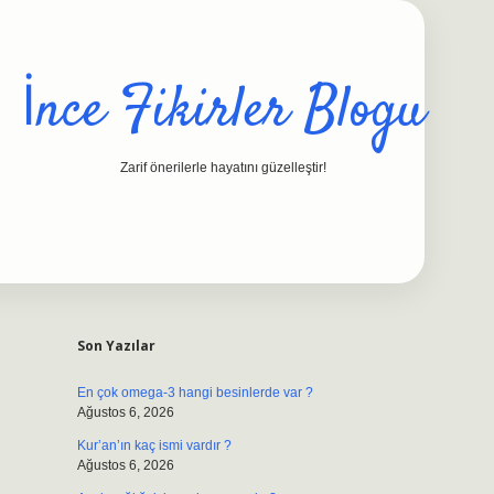
İnce Fikirler Blogu
Zarif önerilerle hayatını güzelleştir!
Sidebar
ilbet casino
https://betexpergiris.casino/
betexpergir.net
Son Yazılar
En çok omega-3 hangi besinlerde var ?
Ağustos 6, 2026
Kur’an’ın kaç ismi vardır ?
Ağustos 6, 2026