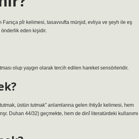
nir?
n Farsça pîr kelimesi, tasavvufta mürşid, evliya ve şeyh ile eş
 önderlik eden kişidir.
ltması olup yaygın olarak tercih edilen hareket sensörleridir.
ek?
n tutmak, üstün tutmak” anlamlarına gelen ihtiyâr kelimesi, hem
 nşr. Duhan 44/32) geçmekte, hem de dinî literatürdeki kullanımı