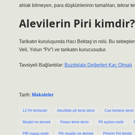
ahlak bilmeyen, para düşkünlerinin tamahları, tekrar tek
Alevilerin Piri kimdir?
Tarikatın kuruluşunda Hacı Bektaş’ın rolü. Bu sebepl
Veli, Yolun “Pir”i ve tarikatın kurucusudur.
Tavsiyeli Bağlantılar:
Buzdolabı Değerleri Kaç Olmalı
Tarih:
Makaleler
12 Pir kimlerdir
Alevilikte pîr kime denir
Can kimlere denir
Meşîet ne demek
Paracı kime denir
Pîr açılımı nedir
PIR maaşı nedir
Pîri mugân ne demek
Pirlerin Piri kimdir