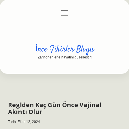
menüyü
Anasayfa
Gizlilik Politikası
Yasal Uyarı
aç
Hakkımızda
İnce Fikirler Blogu
Zarif önerilerle hayatını güzelleştir!
Reglden Kaç Gün Önce Vajinal
Akıntı Olur
Tarih: Ekim 12, 2024