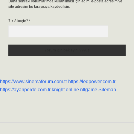
Daha sonraki yorumlarımda kullanılması için adım, e-posta adresim ve
site adresim bu tarayıcıya kaydedilsin.
7 + 8 kaçtır?
*
https://www.sinemaforum.com.tr
https://ledpower.com.tr
https://ayanperde.com.tr
knight online
nttgame
Sitemap