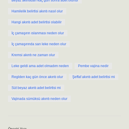
Beyaz akıntıdan kaç gün sonra adet olunur
Hamilelik belirtisi akıntı nasıl olur
Hangi akıntı adet belirtisi olabilir
İç çamaşırın ıslanması neden olur
İç çamaşırında sarı leke neden olur
Kremsi akıntı ne zaman olur
Leke geldi ama adet olmadım neden
Pembe vajina nedir
Reglden kaç gün önce akıntı olur
Şeffaf akıntı adet belirtisi mi
Süt beyaz akıntı adet belirtisi mi
Vajinada sümüksü akıntı neden olur