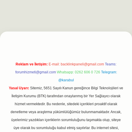
asino
https://betexpergiris.casino/
betexpergir.net
Reklam ve İletişim:
E-mail:
backlinkpaneli@gmail.com
Teams:
forumhizmeti@gmail.com
Whatsapp: 0262 606 0 726
Telegram:
@karabul
Yasal Uyarı:
Sitemiz, 5651 Sayılı Kanun gereğince Bilgi Teknolojileri ve
İletişim Kurumu (BTK) tarafından onaylanmış bir Yer Sağlayıcı olarak
hizmet vermektedir. Bu nedenle, sitedeki içerikleri proaktif olarak
denetleme veya araştırma yükümlülüğümüz bulunmamaktadır. Ancak,
üyelerimiz yazdıkları içeriklerin sorumluluğunu taşımakta olup, siteye
üye olarak bu sorumluluğu kabul etmiş sayılırlar. Bu internet sitesi,