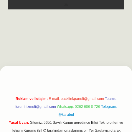
ilbet casino
https://betexpergiris.casino/
betexpergir.net
Reklam ve İletişim:
E-mail:
backlinkpaneli@gmail.com
Teams:
forumhizmeti@gmail.com
Whatsapp: 0262 606 0 726
Telegram:
@karabul
Yasal Uyarı:
Sitemiz, 5651 Sayılı Kanun gereğince Bilgi Teknolojileri ve
İletişim Kurumu (BTK) tarafından onaylanmış bir Yer Sağlayıcı olarak