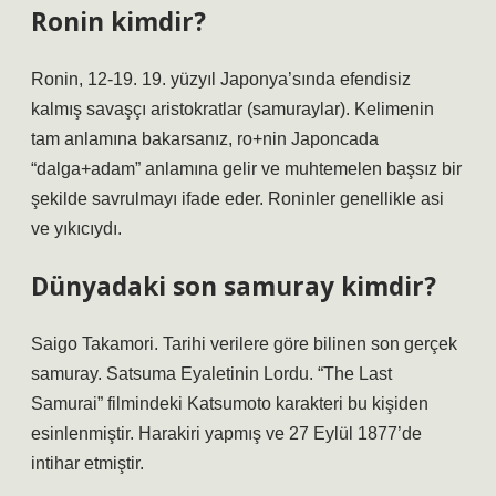
Ronin kimdir?
Ronin, 12-19. 19. yüzyıl Japonya’sında efendisiz
kalmış savaşçı aristokratlar (samuraylar). Kelimenin
tam anlamına bakarsanız, ro+nin Japoncada
“dalga+adam” anlamına gelir ve muhtemelen başsız bir
şekilde savrulmayı ifade eder. Roninler genellikle asi
ve yıkıcıydı.
Dünyadaki son samuray kimdir?
Saigo Takamori. Tarihi verilere göre bilinen son gerçek
samuray. Satsuma Eyaletinin Lordu. “The Last
Samurai” filmindeki Katsumoto karakteri bu kişiden
esinlenmiştir. Harakiri yapmış ve 27 Eylül 1877’de
intihar etmiştir.