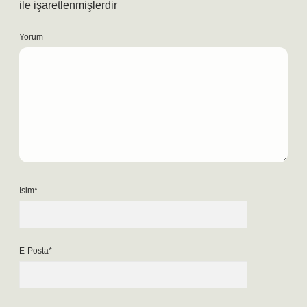
ile işaretlenmişlerdir
Yorum
İsim*
E-Posta*