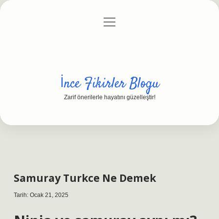
menüyü
Anasayfa
Gizlilik Politikası
Yasal Uyarı
aç
Hakkımızda
İnce Fikirler Blogu
Zarif önerilerle hayatını güzelleştir!
Samuray Turkce Ne Demek
Tarih: Ocak 21, 2025