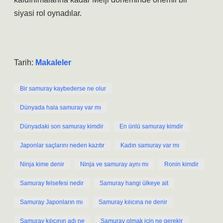
siyasi rol oynadılar.
Tarih:
Makaleler
Bir samuray kaybederse ne olur
Dünyada hala samuray var mı
Dünyadaki son samuray kimdir
En ünlü samuray kimdir
Japonlar saçlarını neden kazıtır
Kadın samuray var mı
Ninja kime denir
Ninja ve samuray aynı mı
Ronin kimdir
Samuray felsefesi nedir
Samuray hangi ülkeye ait
Samuray Japonların mı
Samuray kılıcına ne denir
Samuray kılıcının adı ne
Samuray olmak için ne gerekir