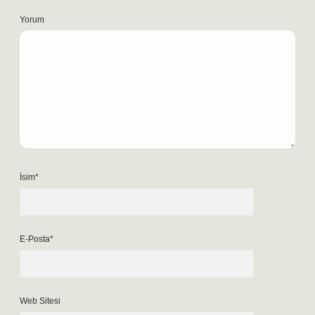
Yorum
İsim*
E-Posta*
Web Sitesi