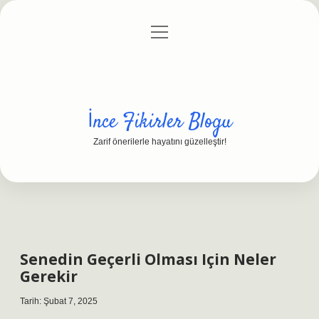
menüyü
Anasayfa
Gizlilik Politikası
Yasal Uyarı
aç
Hakkımızda
İnce Fikirler Blogu
Zarif önerilerle hayatını güzelleştir!
Senedin Geçerli Olması Için Neler
Gerekir
Tarih: Şubat 7, 2025