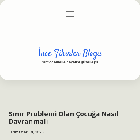
menüyü
Anasayfa
Gizlilik Politikası
Yasal Uyarı
aç
Hakkımızda
İnce Fikirler Blogu
Zarif önerilerle hayatını güzelleştir!
Sınır Problemi Olan Çocuğa Nasıl
Davranmalı
Tarih: Ocak 19, 2025