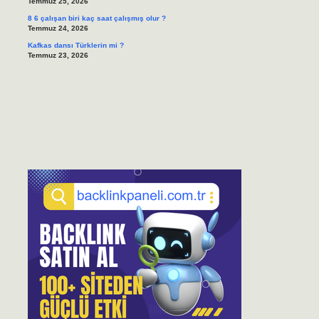
Temmuz 25, 2026
8 6 çalışan biri kaç saat çalışmış olur ?
Temmuz 24, 2026
Kafkas dansı Türklerin mi ?
Temmuz 23, 2026