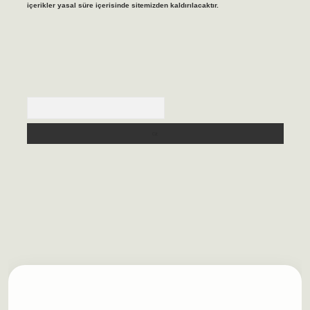
içerikler yasal süre içerisinde sitemizden kaldırılacaktır.
Arama
lbet casino
https://betexpergiris.casino/
betexpergir.net