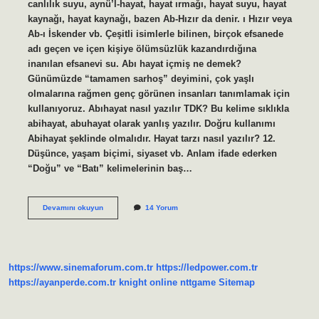
canlılık suyu, aynü’l-hayat, hayat ırmağı, hayat suyu, hayat
kaynağı, hayat kaynağı, bazen Ab-Hızır da denir. ı Hızır veya
Ab-ı İskender vb. Çeşitli isimlerle bilinen, birçok efsanede
adı geçen ve içen kişiye ölümsüzlük kazandırdığına
inanılan efsanevi su. Abı hayat içmiş ne demek?
Günümüzde “tamamen sarhoş” deyimini, çok yaşlı
olmalarına rağmen genç görünen insanları tanımlamak için
kullanıyoruz. Abıhayat nasıl yazılır TDK? Bu kelime sıklıkla
abihayat, abuhayat olarak yanlış yazılır. Doğru kullanımı
Abihayat şeklinde olmalıdır. Hayat tarzı nasıl yazılır? 12.
Düşünce, yaşam biçimi, siyaset vb. Anlam ifade ederken
“Doğu” ve “Batı” kelimelerinin baş…
Ab
Devamını okuyun
14 Yorum
I
Hayat
Nasıl
Yazılır
https://www.sinemaforum.com.tr
https://ledpower.com.tr
https://ayanperde.com.tr
knight online
nttgame
Sitemap