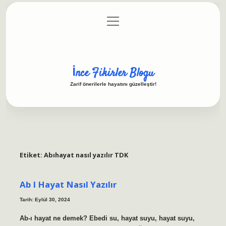
menüyü
Anasayfa
Gizlilik Politikası
Yasal Uyarı
aç
Hakkımızda
İnce Fikirler Blogu
Zarif önerilerle hayatını güzelleştir!
Etiket:
Abıhayat nasıl yazılır TDK
Ab I Hayat Nasıl Yazılır
Tarih: Eylül 30, 2024
Ab-ı hayat ne demek? Ebedi su, hayat suyu, hayat suyu,