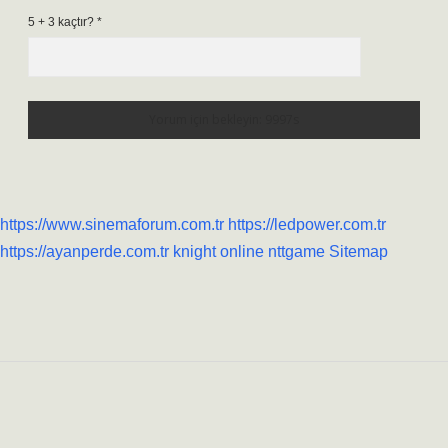
5 + 3 kaçtır?
*
https://www.sinemaforum.com.tr
https://ledpower.com.tr
https://ayanperde.com.tr
knight online
nttgame
Sitemap
Sidebar