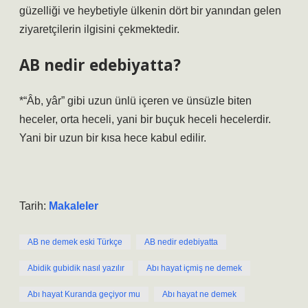
güzelliği ve heybetiyle ülkenin dört bir yanından gelen
ziyaretçilerin ilgisini çekmektedir.
AB nedir edebiyatta?
*“Âb, yâr” gibi uzun ünlü içeren ve ünsüzle biten
heceler, orta heceli, yani bir buçuk heceli hecelerdir.
Yani bir uzun bir kısa hece kabul edilir.
Tarih:
Makaleler
AB ne demek eski Türkçe
AB nedir edebiyatta
Abidik gubidik nasıl yazılır
Abı hayat içmiş ne demek
Abı hayat Kuranda geçiyor mu
Abı hayat ne demek