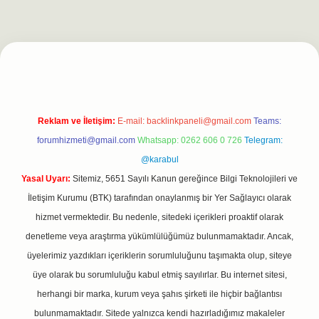
rgiris.casino/
betexpergir.net
Reklam ve İletişim:
E-mail:
backlinkpaneli@gmail.com
Teams:
forumhizmeti@gmail.com
Whatsapp: 0262 606 0 726
Telegram:
@karabul
Yasal Uyarı:
Sitemiz, 5651 Sayılı Kanun gereğince Bilgi Teknolojileri ve
İletişim Kurumu (BTK) tarafından onaylanmış bir Yer Sağlayıcı olarak
hizmet vermektedir. Bu nedenle, sitedeki içerikleri proaktif olarak
denetleme veya araştırma yükümlülüğümüz bulunmamaktadır. Ancak,
üyelerimiz yazdıkları içeriklerin sorumluluğunu taşımakta olup, siteye
üye olarak bu sorumluluğu kabul etmiş sayılırlar. Bu internet sitesi,
herhangi bir marka, kurum veya şahıs şirketi ile hiçbir bağlantısı
bulunmamaktadır. Sitede yalnızca kendi hazırladığımız makaleler