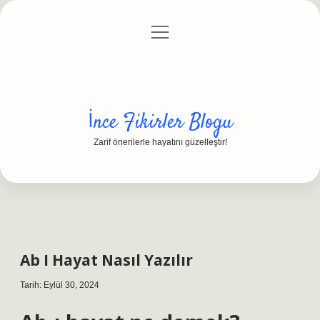
menüyü
Anasayfa
Gizlilik Politikası
Yasal Uyarı
aç
Hakkımızda
İnce Fikirler Blogu
Zarif önerilerle hayatını güzelleştir!
Ab I Hayat Nasıl Yazılır
Tarih: Eylül 30, 2024