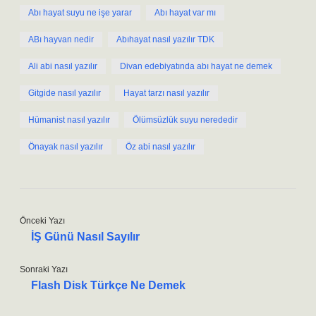
Abı hayat suyu ne işe yarar
Abı hayat var mı
ABı hayvan nedir
Abıhayat nasıl yazılır TDK
Ali abi nasıl yazılır
Divan edebiyatında abı hayat ne demek
Gitgide nasıl yazılır
Hayat tarzı nasıl yazılır
Hümanist nasıl yazılır
Ölümsüzlük suyu nerededir
Önayak nasıl yazılır
Öz abi nasıl yazılır
Önceki Yazı
İŞ Günü Nasıl Sayılır
Sonraki Yazı
Flash Disk Türkçe Ne Demek