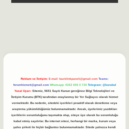
bet casino
https://betexpergiris.casino/
betexpergir.net
Reklam ve İletişim:
E-mail:
backlinkpaneli@gmail.com
Teams:
forumhizmeti@gmail.com
Whatsapp: 0262 606 0 726
Telegram: @karabul
Yasal Uyarı:
Sitemiz, 5651 Sayılı Kanun gereğince Bilgi Teknolojileri ve
İletişim Kurumu (BTK) tarafından onaylanmış bir Yer Sağlayıcı olarak hizmet
vermektedir. Bu nedenle, sitedeki içerikleri proaktif olarak denetleme veya
araştırma yükümlülüğümüz bulunmamaktadır. Ancak, üyelerimiz yazdıkları
içeriklerin sorumluluğunu taşımakta olup, siteye üye olarak bu sorumluluğu
kabul etmiş sayılırlar. Bu internet sitesi, herhangi bir marka, kurum veya
şahıs şirketi ile hiçbir bağlantısı bulunmamaktadır. Sitede yalnızca kendi