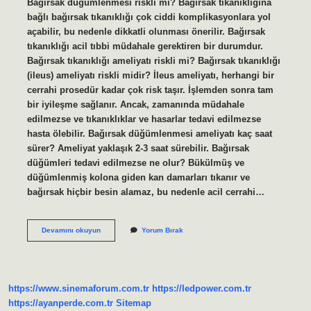
Bağırsak düğümlenmesi riskli mi? Bağırsak tıkanıklığına
bağlı bağırsak tıkanıklığı çok ciddi komplikasyonlara yol
açabilir, bu nedenle dikkatli olunması önerilir. Bağırsak
tıkanıklığı acil tıbbi müdahale gerektiren bir durumdur.
Bağırsak tıkanıklığı ameliyatı riskli mi? Bağırsak tıkanıklığı
(ileus) ameliyatı riskli midir? İleus ameliyatı, herhangi bir
cerrahi prosedür kadar çok risk taşır. İşlemden sonra tam
bir iyileşme sağlanır. Ancak, zamanında müdahale
edilmezse ve tıkanıklıklar ve hasarlar tedavi edilmezse
hasta ölebilir. Bağırsak düğümlenmesi ameliyatı kaç saat
sürer? Ameliyat yaklaşık 2-3 saat sürebilir. Bağırsak
düğümleri tedavi edilmezse ne olur? Bükülmüş ve
düğümlenmiş kolona giden kan damarları tıkanır ve
bağırsak hiçbir besin alamaz, bu nedenle acil cerrahi…
Bağırsak
Devamını okuyun
Yorum Bırak
Düğümlenmesi
Ameliyatı
Tehlikeli
Mi
https://www.sinemaforum.com.tr
https://ledpower.com.tr
https://ayanperde.com.tr
Sitemap