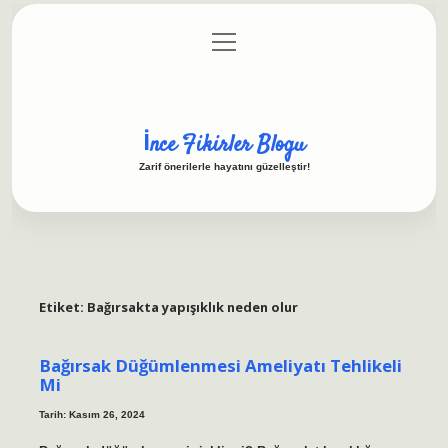
menüyü
Anasayfa
Gizlilik Politikası
Yasal Uyarı
aç
Hakkımızda
İnce Fikirler Blogu
Zarif önerilerle hayatını güzelleştir!
Etiket:
Bağırsakta yapışıklık neden olur
Bağırsak Düğümlenmesi Ameliyatı Tehlikeli
Mi
Tarih: Kasım 26, 2024