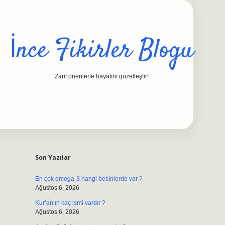
İnce Fikirler Blogu
Zarif önerilerle hayatını güzelleştir!
Sidebar
ilbet casino
https://betexpergiris.casino/
betexpergir.net
Son Yazılar
En çok omega-3 hangi besinlerde var ?
Ağustos 6, 2026
Kur’an’ın kaç ismi vardır ?
Ağustos 6, 2026