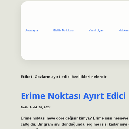
Anasayfa
Gizlilik Politikası
Yasal Uyarı
Hakkım
Etiket:
Gazların ayırt edici özellikleri nelerdir
Erime Noktası Ayırt Edici
Tarih: Aralık 30, 2024
Erime noktası neye göre değişir kimya? Erime ısısı nesneye v
cal/g’dır. Bir gram sıvı donduğunda, ergime ısısı kadar ısı