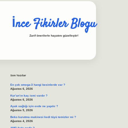
İnce Fikirler Blogu
Zarif önerilerle hayatını güzelleştir!
Sidebar
ilbet casino
https://b
Son Yazılar
En çok omega-3 hangi besinlerde var ?
Ağustos 6, 2026
Kur’an’ın kaç ismi vardır ?
Ağustos 6, 2026
Ayak sağlığı için evde ne yapılır ?
Ağustos 5, 2026
Beko kurutma makinesi kedi tüyü temizler mi ?
Ağustos 4, 2026
AMG farkı nedir ?