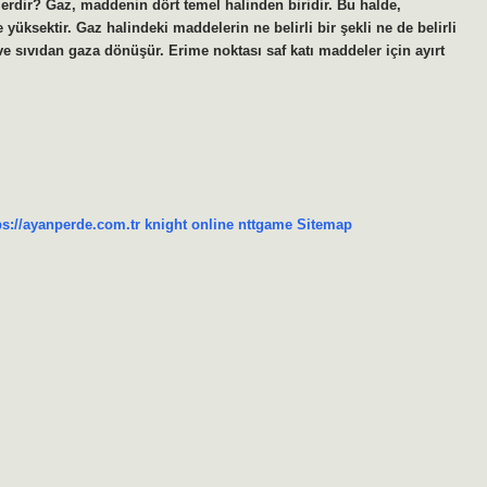
lerdir? Gaz, maddenin dört temel halinden biridir. Bu halde,
ksektir. Gaz halindeki maddelerin ne belirli bir şekli ne de belirli
 ve sıvıdan gaza dönüşür. Erime noktası saf katı maddeler için ayırt
ps://ayanperde.com.tr
knight online
nttgame
Sitemap