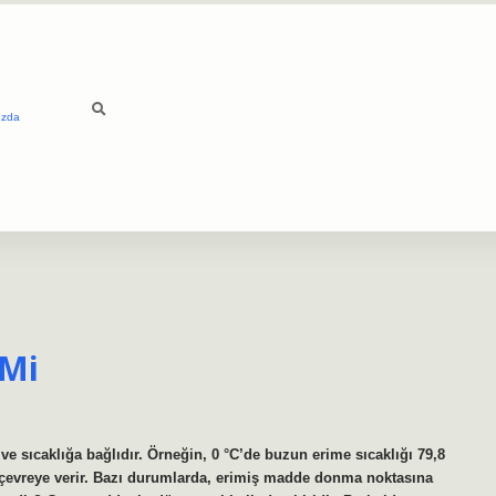
ızda
 Mi
e sıcaklığa bağlıdır. Örneğin, 0 °C’de buzun erime sıcaklığı 79,8
yı çevreye verir. Bazı durumlarda, erimiş madde donma noktasına