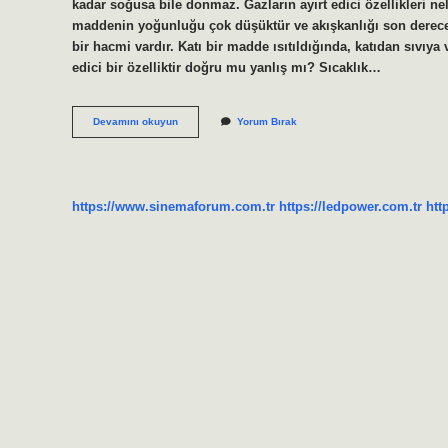
kadar soğusa bile donmaz. Gazların ayırt edici özellikleri ne
maddenin yoğunluğu çok düşüktür ve akışkanlığı son derece yü
bir hacmi vardır. Katı bir madde ısıtıldığında, katıdan sıvıya
edici bir özelliktir doğru mu yanlış mı? Sıcaklık…
Erime
Devamını okuyun
Yorum Bırak
Noktası
Ayırt
Edici
Mi
https://www.sinemaforum.com.tr
https://ledpower.com.tr
htt