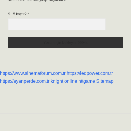
site adresim bu tarayıcıya kaydedilsin.
9 - 5 kaçtır?
*
https://www.sinemaforum.com.tr
https://ledpower.com.tr
https://ayanperde.com.tr
knight online
nttgame
Sitemap