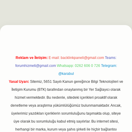
t
Reklam ve İletişim:
E-mail:
backlinkpaneli@gmail.com
Teams:
forumhizmeti@gmail.com
Whatsapp: 0262 606 0 726
Telegram:
@karabul
Yasal Uyarı:
Sitemiz, 5651 Sayılı Kanun gereğince Bilgi Teknolojileri ve
İletişim Kurumu (BTK) tarafından onaylanmış bir Yer Sağlayıcı olarak
hizmet vermektedir. Bu nedenle, sitedeki içerikleri proaktif olarak
denetleme veya araştırma yükümlülüğümüz bulunmamaktadır. Ancak,
üyelerimiz yazdıkları içeriklerin sorumluluğunu taşımakta olup, siteye
üye olarak bu sorumluluğu kabul etmiş sayılırlar. Bu internet sitesi,
herhangi bir marka, kurum veya şahıs şirketi ile hiçbir bağlantısı