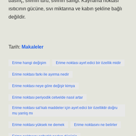
basınç, sıvının türü, sıvının saflığı. Kaynama noktası
ısıtıcının gücüne, sıvı miktarına ve kabın şekline bağlı
değildir.
Tarih:
Makaleler
Erime hangi değişim
Erime noktası ayırt edici bir özellik midir
Erime noktası farkı ile ayırma nedir
Erime noktası neye göre değişir kimya
Erime noktası periyodik cetvelde nasıl artar
Erime noktası saf katı maddeler için ayırt edici bir özelliktir doğru
mu yanlış mı
Erime noktası yüksek ne demek
Erime noktasını ne belirler