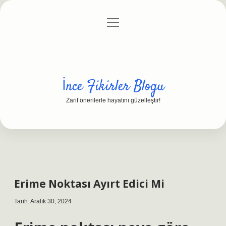
menüyü
Anasayfa
Gizlilik Politikası
Yasal Uyarı
aç
Hakkımızda
İnce Fikirler Blogu
Zarif önerilerle hayatını güzelleştir!
Erime Noktası Ayırt Edici Mi
Tarih: Aralık 30, 2024