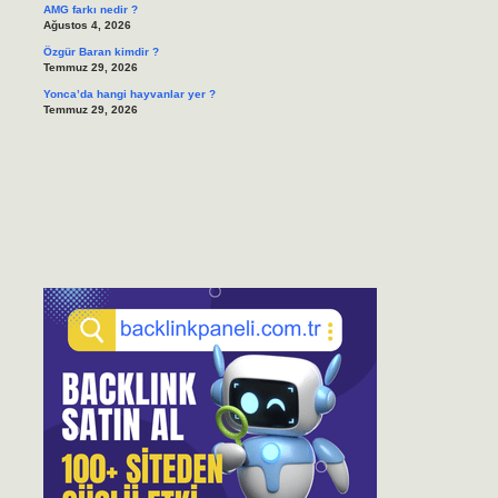
AMG farkı nedir ?
Ağustos 4, 2026
Özgür Baran kimdir ?
Temmuz 29, 2026
Yonca’da hangi hayvanlar yer ?
Temmuz 29, 2026