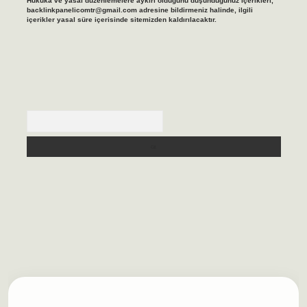
Hukuka ve yasal düzenlemelere aykırı olduğunu düşündüğünüz içerikleri,
backlinkpanelicomtr@gmail.com
adresine bildirmeniz halinde, ilgili
içerikler yasal süre içerisinde sitemizden kaldırılacaktır.
Arama
lbet casino
https://betexpergiris.casino/
betexpergir.net