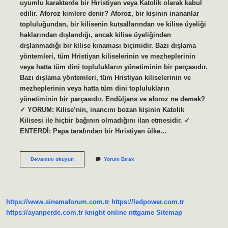
uyumlu karakterde bir Hıristiyan veya Katolik olarak kabul
edilir. Aforoz kimlere denir? Aforoz, bir kişinin inananlar
topluluğundan, bir kilisenin kutsallarından ve kilise üyeliği
haklarından dışlandığı, ancak kilise üyeliğinden
dışlanmadığı bir kilise kınaması biçimidir. Bazı dışlama
yöntemleri, tüm Hristiyan kiliselerinin ve mezheplerinin
veya hatta tüm dini toplulukların yönetiminin bir parçasıdır.
Bazı dışlama yöntemleri, tüm Hristiyan kiliselerinin ve
mezheplerinin veya hatta tüm dini toplulukların
yönetiminin bir parçasıdır. Endüljans ve aforoz ne demek?
✓ YORUM: Kilise’nin, inancını bozan kişinin Katolik
Kilisesi ile hiçbir bağının olmadığını ilan etmesidir. ✓
ENTERDİ: Papa tarafından bir Hıristiyan ülke…
Yahudilikte
Devamını okuyun
Yorum Bırak
Aforoz
Var
Mı
https://www.sinemaforum.com.tr
https://ledpower.com.tr
https://ayanperde.com.tr
knight online
nttgame
Sitemap