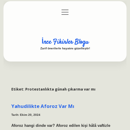
menüyü
Anasayfa
Gizlilik Politikası
Yasal Uyarı
aç
Hakkımızda
İnce Fikirler Blogu
Zarif önerilerle hayatını güzelleştir!
Etiket:
Protestanlıkta günah çıkarma var mı
Yahudilikte Aforoz Var Mı
Tarih: Ekim 20, 2024
Aforoz hangi dinde var? Aforoz edilen kişi hâlâ vaftizle