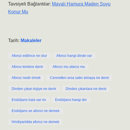
Tavsiyeli Bağlantılar:
Mayalı Hamura Maden Suyu
Konur Mu
Tarih:
Makaleler
Aforoz edilince ne olur
Aforoz hangi dinde var
Aforoz kimlere denir
Aforoz mu afaroz mu
Aforoz nedir örnek
Cennetten arsa satın almaya ne denir
Dinden çıkan kişiye ne denir
Dinden çıkanlara ne denir
Endüljans hala var mı
Endüljans hangi din
Endüljans ve aforoz ne demek
Hristiyanlıkta aforoz ne demek