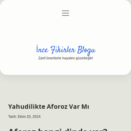
menüyü
Anasayfa
Gizlilik Politikası
Yasal Uyarı
aç
Hakkımızda
İnce Fikirler Blogu
Zarif önerilerle hayatını güzelleştir!
Yahudilikte Aforoz Var Mı
Tarih: Ekim 20, 2024