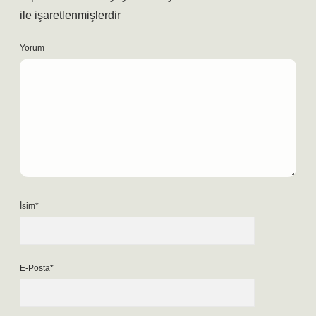
ile işaretlenmişlerdir
Yorum
İsim*
E-Posta*