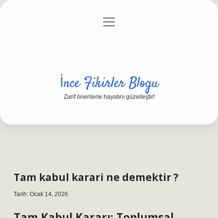
menüyü
Anasayfa
Gizlilik Politikası
Yasal Uyarı
aç
Hakkımızda
İnce Fikirler Blogu
Zarif önerilerle hayatını güzelleştir!
Tam kabul karari ne demektir ?
Tarih: Ocak 14, 2026
Tam Kabul Kararı: Toplumsal