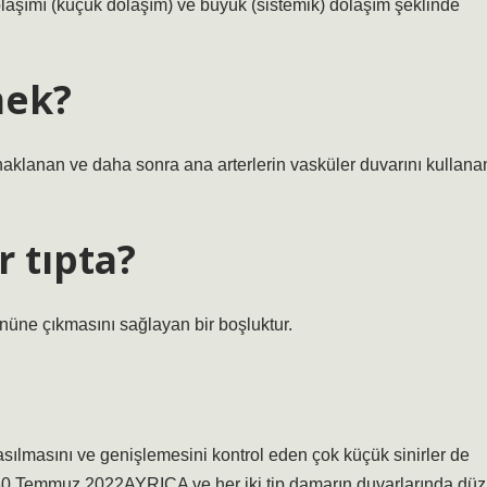
olaşımı (küçük dolaşım) ve büyük (sistemik) dolaşım şeklinde
mek?
aklanan ve daha sonra ana arterlerin vasküler duvarını kullana
 tıpta?
üne çıkmasını sağlayan bir boşluktur.
asılmasını ve genişlemesini kontrol eden çok küçük sinirler de
ir. 30 Temmuz 2022AYRICA ve her iki tip damarın duvarlarında düz