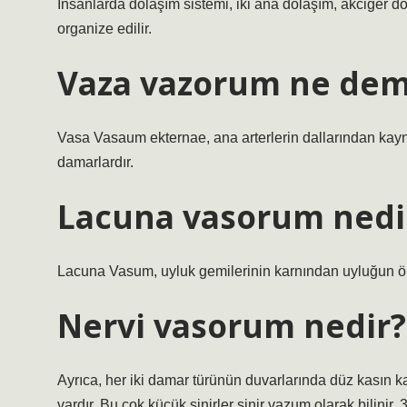
İnsanlarda dolaşım sistemi, iki ana dolaşım, akciğer d
organize edilir.
Vaza vazorum ne de
Vasa Vasaum ekternae, ana arterlerin dallarından kayn
damarlardır.
Lacuna vasorum nedir
Lacuna Vasum, uyluk gemilerinin karnından uyluğun ön
Nervi vasorum nedir?
Ayrıca, her iki damar türünün duvarlarında düz kasın k
vardır. Bu çok küçük sinirler sinir vazum olarak bilin