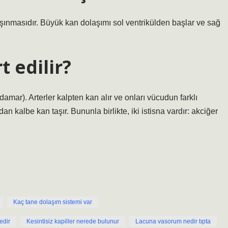
ınmasıdır. Büyük kan dolaşımı sol ventrikülden başlar ve sağ
t edilir?
(damar). Arterler kalpten kan alır ve onları vücudun farklı
an kalbe kan taşır. Bununla birlikte, iki istisna vardır: akciğer
Kaç tane dolaşım sistemi var
edir
Kesintisiz kapiller nerede bulunur
Lacuna vasorum nedir tıpta