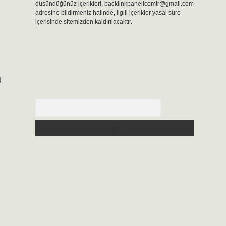
düşündüğünüz içerikleri,
backlinkpanelicomtr@gmail.com
adresine bildirmeniz halinde, ilgili içerikler yasal süre
içerisinde sitemizden kaldırılacaktır.
ü
Arama