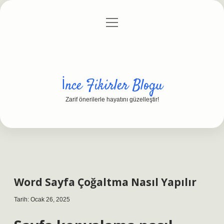
menüyü
Anasayfa
Gizlilik Politikası
Yasal Uyarı
aç
Hakkımızda
İnce Fikirler Blogu
Zarif önerilerle hayatını güzelleştir!
Word Sayfa Çoğaltma Nasıl Yapılır
Tarih: Ocak 26, 2025