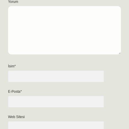
Yorum
İsim*
E-Posta*
Web Sitesi