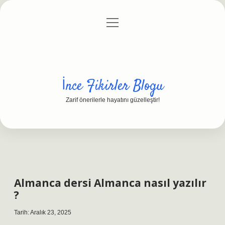
menüyü
Anasayfa
Gizlilik Politikası
Yasal Uyarı
aç
Hakkımızda
İnce Fikirler Blogu
Zarif önerilerle hayatını güzelleştir!
Almanca dersi Almanca nasıl yazılır
?
Tarih: Aralık 23, 2025