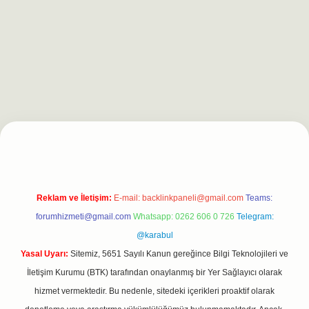
expergiris.casino/
betexpergir.net
Reklam ve İletişim:
E-mail:
backlinkpaneli@gmail.com
Teams:
forumhizmeti@gmail.com
Whatsapp: 0262 606 0 726
Telegram:
@karabul
Yasal Uyarı:
Sitemiz, 5651 Sayılı Kanun gereğince Bilgi Teknolojileri ve
İletişim Kurumu (BTK) tarafından onaylanmış bir Yer Sağlayıcı olarak
hizmet vermektedir. Bu nedenle, sitedeki içerikleri proaktif olarak