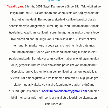
@karabul
Yasal Uyarı:
Sitemiz, 5651 Sayılı Kanun gereğince Bilgi Teknolojileri ve
İletişim Kurumu (BTK) tarafından onaylanmış bir Yer Sağlayıcı olarak
hizmet vermektedir. Bu nedenle, sitedeki içerikleri proaktif olarak
denetleme veya araştırma yükümlülüğümüz bulunmamaktadır. Ancak,
üyelerimiz yazdıkları içeriklerin sorumluluğunu taşımakta olup, siteye
üye olarak bu sorumluluğu kabul etmiş sayılırlar. Bu internet sitesi,
herhangi bir marka, kurum veya şahıs şirketi ile hiçbir bağlantısı
bulunmamaktadır. Sitede yalnızca kendi hazırladığımız makaleler
paylaşılmaktadır. Burada yer alan içerikler haber niteliği taşımamakta
olup, gerçek kurum ve kişiler hakkında paylaşım yapılmamaktadır.
Gerçek kurum ve kişiler ile isim benzerlikleri tamamen tesadüfidir.
Sitemiz, kar amacı gütmeyen ve tamamen ücretsiz bir bilgi paylaşım
platformudur. Hukuka ve yasal düzenlemelere aykırı olduğunu
düşündüğünüz içerikleri,
backlinkpanelicomtr@gmail.com
adresine
bildirmeniz halinde, ilgili içerikler yasal süre içerisinde sitemizden
kaldırılacaktır.