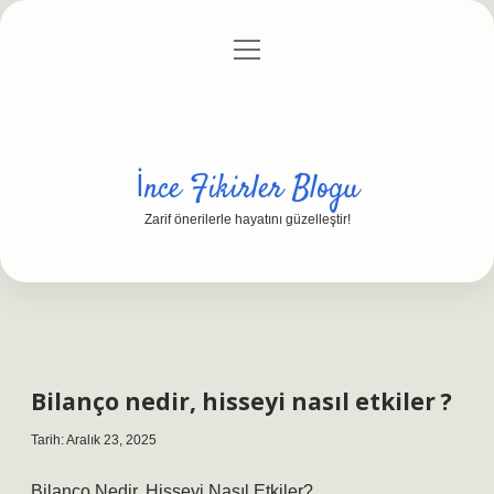
menüyü
Anasayfa
Gizlilik Politikası
Yasal Uyarı
aç
Hakkımızda
İnce Fikirler Blogu
Zarif önerilerle hayatını güzelleştir!
Bilanço nedir, hisseyi nasıl etkiler ?
Tarih: Aralık 23, 2025
Bilanço Nedir, Hisseyi Nasıl Etkiler?