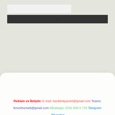
Arama
r.net
Reklam ve İletişim:
E-mail:
backlinkpaneli@gmail.com
Teams:
forumhizmeti@gmail.com
Whatsapp: 0262 606 0 726
Telegram: