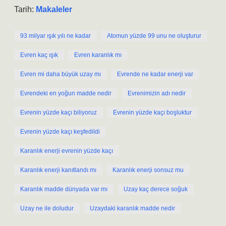
Tarih:
Makaleler
93 milyar ışık yılı ne kadar
Atomun yüzde 99 unu ne oluşturur
Evren kaç ışık
Evren karanlık mı
Evren mi daha büyük uzay mı
Evrende ne kadar enerji var
Evrendeki en yoğun madde nedir
Evrenimizin adı nedir
Evrenin yüzde kaçı biliyoruz
Evrenin yüzde kaçı boşluktur
Evrenin yüzde kaçı keşfedildi
Karanlık enerji evrenin yüzde kaçı
Karanlık enerji kanıtlandı mı
Karanlık enerji sonsuz mu
Karanlık madde dünyada var mı
Uzay kaç derece soğuk
Uzay ne ile doludur
Uzaydaki karanlık madde nedir