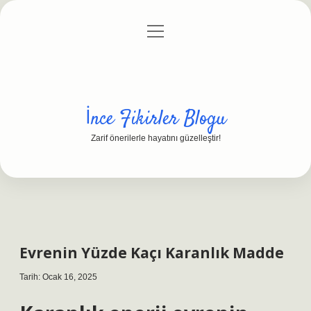
menüyü
Anasayfa
Gizlilik Politikası
Yasal Uyarı
aç
Hakkımızda
İnce Fikirler Blogu
Zarif önerilerle hayatını güzelleştir!
Evrenin Yüzde Kaçı Karanlık Madde
Tarih: Ocak 16, 2025