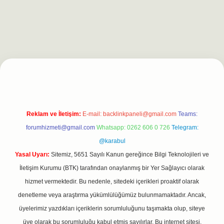
ilbet casino
https://betexpergiris.casino/
betexpergir.net
Reklam ve İletişim:
E-mail:
backlinkpaneli@gmail.com
Teams:
forumhizmeti@gmail.com
Whatsapp: 0262 606 0 726
Telegram:
@karabul
Yasal Uyarı:
Sitemiz, 5651 Sayılı Kanun gereğince Bilgi Teknolojileri ve
İletişim Kurumu (BTK) tarafından onaylanmış bir Yer Sağlayıcı olarak
hizmet vermektedir. Bu nedenle, sitedeki içerikleri proaktif olarak
denetleme veya araştırma yükümlülüğümüz bulunmamaktadır. Ancak,
üyelerimiz yazdıkları içeriklerin sorumluluğunu taşımakta olup, siteye
üye olarak bu sorumluluğu kabul etmiş sayılırlar. Bu internet sitesi,