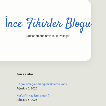
İnce Fikirler Blogu
Zarif önerilerle hayatını güzelleştir!
Sidebar
ilbet casino
https://betexpergiris.casino/
betexpergir.net
Son Yazılar
En çok omega-3 hangi besinlerde var ?
Ağustos 6, 2026
Kur’an’ın kaç ismi vardır ?
Ağustos 6, 2026