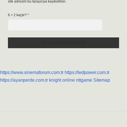
site adresim bu tarayıcıya kaydedilsin.
6 + 2 kaçtır?
*
https://www.sinemaforum.com.tr
https://ledpower.com.tr
https://ayanperde.com.tr
knight online
nttgame
Sitemap