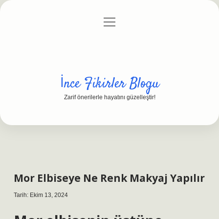
menüyü
Anasayfa
Gizlilik Politikası
Yasal Uyarı
aç
Hakkımızda
İnce Fikirler Blogu
Zarif önerilerle hayatını güzelleştir!
Mor Elbiseye Ne Renk Makyaj Yapılır
Tarih: Ekim 13, 2024