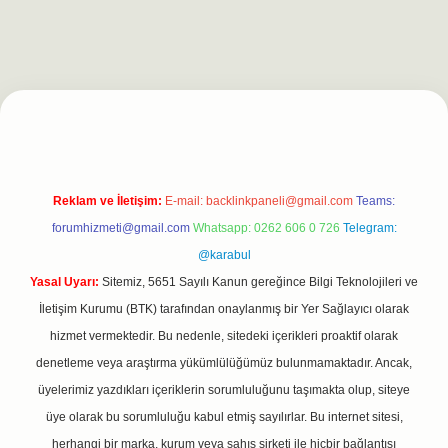
ino
https://betexpergiris.casino/
betexpergir.net
Reklam ve İletişim:
E-mail:
backlinkpaneli@gmail.com
Teams:
forumhizmeti@gmail.com
Whatsapp: 0262 606 0 726
Telegram:
@karabul
Yasal Uyarı:
Sitemiz, 5651 Sayılı Kanun gereğince Bilgi Teknolojileri ve
İletişim Kurumu (BTK) tarafından onaylanmış bir Yer Sağlayıcı olarak
hizmet vermektedir. Bu nedenle, sitedeki içerikleri proaktif olarak
denetleme veya araştırma yükümlülüğümüz bulunmamaktadır. Ancak,
üyelerimiz yazdıkları içeriklerin sorumluluğunu taşımakta olup, siteye
üye olarak bu sorumluluğu kabul etmiş sayılırlar. Bu internet sitesi,
herhangi bir marka, kurum veya şahıs şirketi ile hiçbir bağlantısı