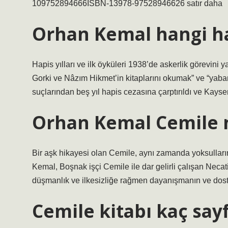
109752894666ISBN-13978-97528946626 satır daha
Orhan Kemal hangi h
Hapis yılları ve ilk öyküleri 1938’de askerlik görevini
Gorki ve Nâzım Hikmet’in kitaplarını okumak” ve “yaba
suçlarından beş yıl hapis cezasına çarptırıldı ve Kayse
Orhan Kemal Cemile n
Bir aşk hikayesi olan Cemile, aynı zamanda yoksulların
Kemal, Boşnak işçi Cemile ile dar gelirli çalışan Necati
düşmanlık ve ilkesizliğe rağmen dayanışmanın ve dos
Cemile kitabı kaç say