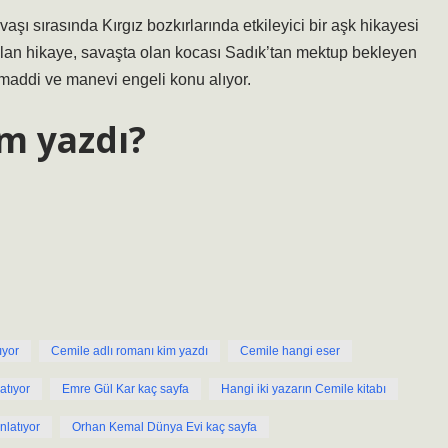
şı sırasında Kırgız bozkırlarında etkileyici bir aşk hikayesi
tılan hikaye, savaşta olan kocası Sadık’tan mektup bekleyen
 maddi ve manevi engeli konu alıyor.
m yazdı?
ıyor
Cemile adlı romanı kim yazdı
Cemile hangi eser
atıyor
Emre Gül Kar kaç sayfa
Hangi iki yazarın Cemile kitabı
latıyor
Orhan Kemal Dünya Evi kaç sayfa