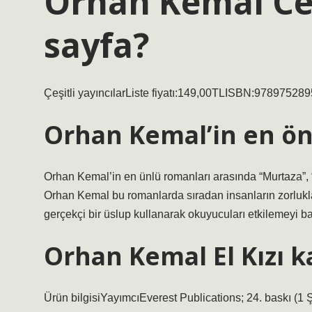
Orhan Kemal Cem
sayfa?
Çeşitli yayıncılarListe fiyatı:149,00TLISBN:978975289
Orhan Kemal’in en ön
Orhan Kemal’in en ünlü romanları arasında “Murtaza”, “G
Orhan Kemal bu romanlarda sıradan insanların zorlukları
gerçekçi bir üslup kullanarak okuyucuları etkilemeyi ba
Orhan Kemal El Kızı k
Ürün bilgisiYayımcıEverest Publications; 24. baskı (