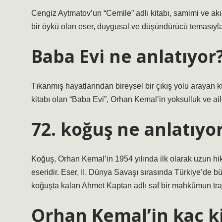
Cengiz Aytmatov’un “Cemile” adlı kitabı, samimi ve akıc
bir öykü olan eser, duygusal ve düşündürücü temasıyla
Baba Evi ne anlatıyor
Tıkanmış hayatlarından bireysel bir çıkış yolu arayan k
kitabı olan “Baba Evi”, Orhan Kemal’in yoksulluk ve ail
72. koğuş ne anlatıyo
Koğuş, Orhan Kemal’in 1954 yılında ilk olarak uzun h
eseridir. Eser, II. Dünya Savaşı sırasında Türkiye’de
koğuşta kalan Ahmet Kaptan adlı saf bir mahkûmun traje
Orhan Kemal’in kaç ki