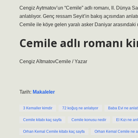
Cengiz Aytmatov’un “Cemile” adlı romanı, II. Dünya Sava
anlatılıyor. Genç ressam Seyit’in bakış açısından anla
Cemile ile köye gelen yaralı asker Daniyar arasındaki
Cemile adlı romanı ki
Cengiz AĭtmatovCemile / Yazar
Tarih:
Makaleler
3 Kemaller kimdir
72 koğuş ne anlatıyor
Baba Evi ne anlat
Cemile kitabı kaç sayfa
Cemile konusu nedir
El Kızı ne anl
Orhan Kemal Cemile kitabı kaç sayfa
Orhan Kemal Cemile ne an