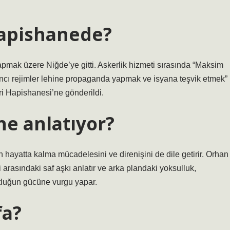
apishanede?
 yapmak üzere Niğde’ye gitti. Askerlik hizmeti sırasında “Maksim
ncı rejimler lehine propaganda yapmak ve isyana teşvik etmek”
ri Hapishanesi’ne gönderildi.
e anlatıyor?
 hayatta kalma mücadelesini ve direnişini de dile getirir. Orhan
 arasındaki saf aşkı anlatır ve arka plandaki yoksulluk,
tluğun gücüne vurgu yapar.
fa?