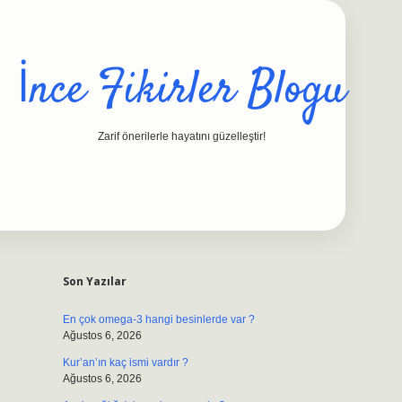
İnce Fikirler Blogu
Zarif önerilerle hayatını güzelleştir!
Sidebar
ilbet casino
https://betexpergiris.casino/
betexpergir.net
Son Yazılar
En çok omega-3 hangi besinlerde var ?
Ağustos 6, 2026
Kur’an’ın kaç ismi vardır ?
Ağustos 6, 2026