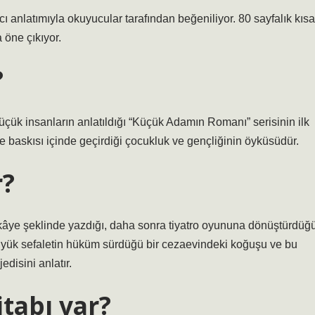
ı anlatımıyla okuyucular tarafından beğeniliyor. 80 sayfalık kısa
 öne çıkıyor.
?
üçük insanların anlatıldığı “Küçük Adamın Romanı” serisinin ilk
e baskısı içinde geçirdiği çocukluk ve gençliğinin öyküsüdür.
r?
ikâye şeklinde yazdığı, daha sonra tiyatro oyununa dönüştürdüğ
 büyük sefaletin hüküm sürdüğü bir cezaevindeki koğuşu ve bu
disini anlatır.
tabı var?