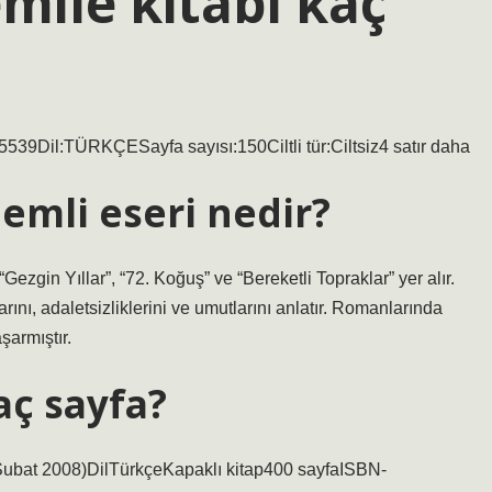
ile kitabı kaç
5539Dil:TÜRKÇESayfa sayısı:150Ciltli tür:Ciltsiz4 satır daha
emli eseri nedir?
ezgin Yıllar”, “72. Koğuş” ve “Bereketli Topraklar” yer alır.
nı, adaletsizliklerini ve umutlarını anlatır. Romanlarında
şarmıştır.
aç sayfa?
1 Şubat 2008)DilTürkçeKapaklı kitap400 sayfaISBN-