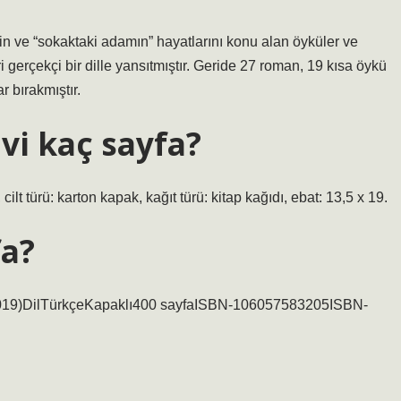
erin ve “sokaktaki adamın” hayatlarını konu alan öyküler ve
i gerçekçi bir dille yansıtmıştır. Geride 27 roman, 19 kısa öykü
r bırakmıştır.
i kaç sayfa?
 cilt türü: karton kapak, kağıt türü: kitap kağıdı, ebat: 13,5 x 19.
fa?
2019)Dil‎TürkçeKapaklı‎400 sayfaISBN-10‎6057583205ISBN-