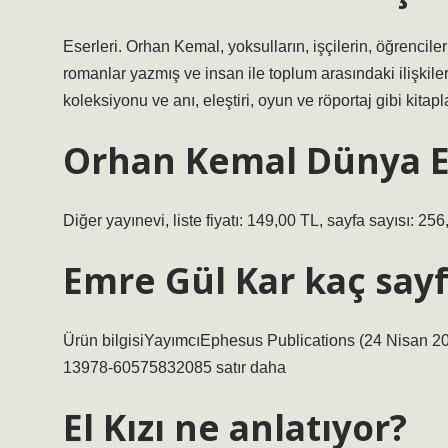
Eserleri. Orhan Kemal, yoksulların, işçilerin, öğrencil
romanlar yazmış ve insan ile toplum arasındaki ilişkiler
koleksiyonu ve anı, eleştiri, oyun ve röportaj gibi kitapla
Orhan Kemal Dünya Ev
Diğer yayınevi, liste fiyatı: 149,00 TL, sayfa sayısı: 256,
Emre Gül Kar kaç say
Ürün bilgisiYayımcı‎Ephesus Publications (24 Nisan 
13‎978-60575832085 satır daha
El Kızı ne anlatıyor?